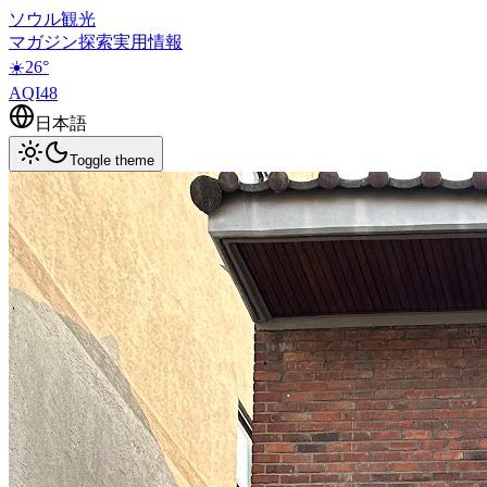
ソウル観光
マガジン
探索
実用情報
☀️
26
°
AQI
48
日本語
Toggle theme