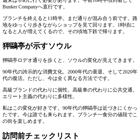
週末は早めに行く必要があります。午前10時半頃到着して
Bunker Companyへ直行です。
ブランチを終えると11時半。まだ通りが混み合う前です。路
地をゆっくり歩きながらショップを見て回ります。1時頃に
なると人が増えてくるので、その頃地下鉄で帰ります。
狎鷗亭が示すソウル
狎鷗亭ロデオ通りを歩くと、ソウルの変化が見えてきます。
90年代の誇示的な消費文化。2000年代の衰退。そして2020年
代の復活。ただし、今は全く異なる方法でです。
高級ブランドの代わりに個性。高級車の代わりに公共交通。
エリート主義の代わりに多様性。
私はこの変化が好きです。90年代の狎鷗亭は近づきにくかっ
たです。今は誰でも来られます。ブランチ一食分の値段でこ
の街を楽しめます。
訪問前チェックリスト