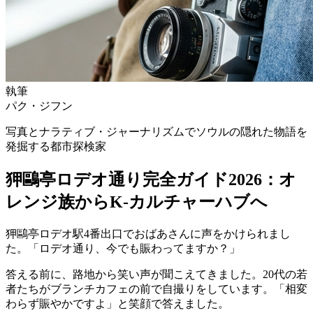
執筆
パク・ジフン
写真とナラティブ・ジャーナリズムでソウルの隠れた物語を
発掘する都市探検家
狎鷗亭ロデオ通り完全ガイド2026：オ
レンジ族からK-カルチャーハブへ
狎鷗亭ロデオ駅4番出口でおばあさんに声をかけられまし
た。「ロデオ通り、今でも賑わってますか？」
答える前に、路地から笑い声が聞こえてきました。20代の若
者たちがブランチカフェの前で自撮りをしています。「相変
わらず賑やかですよ」と笑顔で答えました。