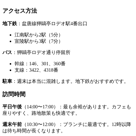
アクセス方法
地下鉄
：盆唐線狎鷗亭ロデオ駅4番出口
江南駅から2駅（5分）
宣陵駅から3駅（7分）
バス
：狎鷗亭ロデオ通り停留所
幹線：146、301、360番
支線：3422、4318番
駐車
：週末は本当に混雑します。地下鉄がおすすめです。
訪問時間
平日午後
（14:00〜17:00）：最も余裕があります。カフェも
座りやすく、路地散策も快適です。
週末午前
（10:30〜12:00）：ブランチに最適です。12時以降
は待ち時間が長くなります。