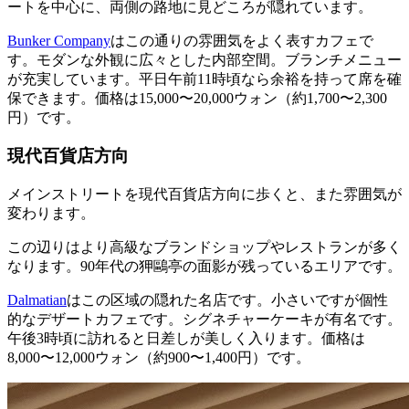
ートを中心に、両側の路地に見どころが隠れています。
Bunker Company
はこの通りの雰囲気をよく表すカフェで
す。モダンな外観に広々とした内部空間。ブランチメニュー
が充実しています。平日午前11時頃なら余裕を持って席を確
保できます。価格は15,000〜20,000ウォン（約1,700〜2,300
円）です。
現代百貨店方向
メインストリートを現代百貨店方向に歩くと、また雰囲気が
変わります。
この辺りはより高級なブランドショップやレストランが多く
なります。90年代の狎鷗亭の面影が残っているエリアです。
Dalmatian
はこの区域の隠れた名店です。小さいですが個性
的なデザートカフェです。シグネチャーケーキが有名です。
午後3時頃に訪れると日差しが美しく入ります。価格は
8,000〜12,000ウォン（約900〜1,400円）です。