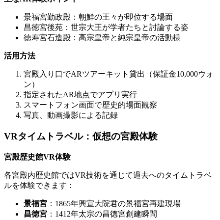
景福宮勤政殿：朝鮮の王々が即位する場面
昌徳宮後苑：世宗大王が学者たちと討論する姿
徳寿宮石造殿：高宗皇帝と純宗皇帝の活動様
活用方法
宮殿入り口でARツアーキット貸出（保証金10,000ウォ
ン）
指定されたAR地点でアプリ実行
スマートフォン画面で歴史的場面観察
写真、動画撮影による記録
VRタイムトラベル：仮想の宮殿体験
宮殿歴史館VR体験
各宮殿内歴史館ではVR技術を通じて過去へのタイムトラベ
ルを体験できます：
景福宮
：1865年興宣大院君の景福宮再建現場
昌徳宮
：1412年太宗の昌徳宮創建瞬間