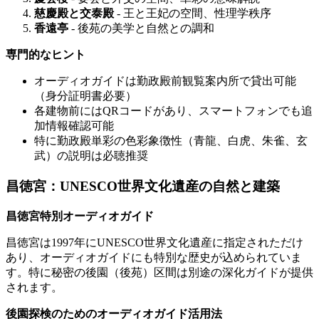
慈慶殿と交泰殿
- 王と王妃の空間、性理学秩序
香遠亭
- 後苑の美学と自然との調和
専門的なヒント
オーディオガイドは勤政殿前観覧案内所で貸出可能
（身分証明書必要）
各建物前にはQRコードがあり、スマートフォンでも追
加情報確認可能
特に勤政殿単彩の色彩象徴性（青龍、白虎、朱雀、玄
武）の説明は必聴推奨
昌徳宮：UNESCO世界文化遺産の自然と建築
昌徳宮特別オーディオガイド
昌徳宮は1997年にUNESCO世界文化遺産に指定されただけ
あり、オーディオガイドにも特別な歴史が込められていま
す。特に秘密の後園（後苑）区間は別途の深化ガイドが提供
されます。
後園探検のためのオーディオガイド活用法