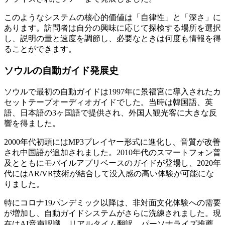
このようなシステムの核心的価値は「自律性」と「深さ」に
あります。訪問者は自分の興味に応じて探検する場所を選択
し、説明の量と速度を調節し、必要なときは何度も情報を得
ることができます。
ソウルの自動ガイド発展史
ソウルで最初の自動ガイドは1997年に景福宮に導入されたカ
セットテープオーディオガイドでした。当時は韓国語、英
語、日本語の3ヶ国語で提供され、外国人観光客に大きな反
響を得ました。
2000年代初頭にはMP3プレイヤー形式に進化し、音質が改善
され中国語が追加されました。2010年代のスマートフォン普
及とともにモバイルアプリベースのガイドが登場し、2020年
代にはAR/VR技術が結合して没入感の高い体験が可能にな
りました。
特にコロナ19パンデミック以降は、非対面文化体験への需要
が増加し、自動ガイドシステムがさらに洗練されました。現
在はAI音声認識、リアルタイム翻訳、パーソナライズ推薦