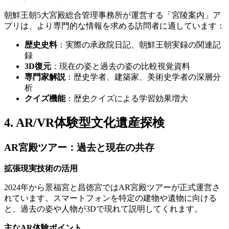
朝鮮王朝5大宮殿総合管理事務所が運営する「宮陵案内」ア
プリは、より専門的な情報を求める訪問者に適しています：
歴史史料
：実際の承政院日記、朝鮮王朝実録の関連記
録
3D復元
：現在の姿と過去の姿の比較視覚資料
専門家解説
：歴史学者、建築家、美術史学者の深層分
析
クイズ機能
：歴史クイズによる学習効果増大
4. AR/VR体験型文化遺産探検
AR宮殿ツアー：過去と現在の共存
拡張現実技術の活用
2024年から景福宮と昌徳宮ではAR宮殿ツアーが正式運営さ
れています。スマートフォンを特定の建物や遺物に向ける
と、過去の姿や人物が3Dで現れて説明してくれます。
主なAR体験ポイント