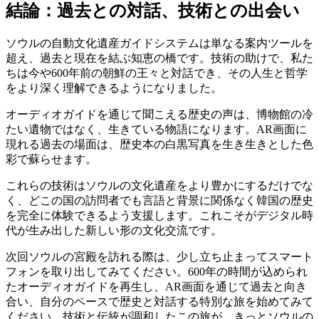
結論：過去との対話、技術との出会い
ソウルの自動文化遺産ガイドシステムは単なる案内ツールを
超え、過去と現在を結ぶ知恵の橋です。技術の助けで、私た
ちは今や600年前の朝鮮の王々と対話でき、その人生と哲学
をより深く理解できるようになりました。
オーディオガイドを通じて聞こえる歴史の声は、博物館の冷
たい遺物ではなく、生きている物語になります。AR画面に
現れる過去の場面は、歴史本の白黒写真を生き生きとした色
彩で蘇らせます。
これらの技術はソウルの文化遺産をより豊かにするだけでな
く、どこの国の訪問者でも言語と背景に関係なく韓国の歴史
を完全に体験できるよう支援します。これこそがデジタル時
代が生み出した新しい形の文化交流です。
次回ソウルの宮殿を訪れる際は、少し立ち止まってスマート
フォンを取り出してみてください。600年の時間が込められ
たオーディオガイドを再生し、AR画面を通じて過去と向き
合い、自分のペースで歴史と対話する特別な旅を始めてみて
ください。技術と伝統が調和したこの旅が、きっとソウルの