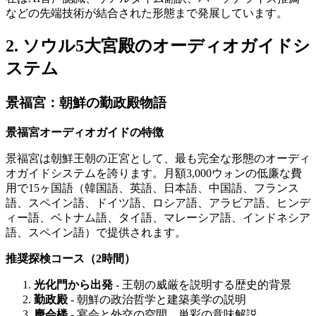
などの先端技術が結合された形態まで発展しています。
2. ソウル5大宮殿のオーディオガイドシ
ステム
景福宮：朝鮮の勤政殿物語
景福宮オーディオガイドの特徴
景福宮は朝鮮王朝の正宮として、最も完全な形態のオーディ
オガイドシステムを誇ります。月額3,000ウォンの低廉な費
用で15ヶ国語（韓国語、英語、日本語、中国語、フランス
語、スペイン語、ドイツ語、ロシア語、アラビア語、ヒンデ
ィー語、ベトナム語、タイ語、マレーシア語、インドネシア
語、スペイン語）で提供されます。
推奨探検コース（2時間）
光化門から出発
- 王朝の威厳を説明する歴史的背景
勤政殿
- 朝鮮の政治哲学と建築美学の説明
慶会楼
- 宴会と外交の空間、単彩の意味解説