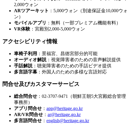
2,000ウォン
ARツアーキット
：5,000ウォン（別途保証金10,000ウォ
ン）
モバイルアプリ
：無料（一部プレミアム機能有料）
VR体験
：宮殿別2,000-5,000ウォン
アクセシビリティ情報
車椅子利用
：景福宮、昌徳宮部分的可能
オーディオ解説
：視覚障害者のための音声解説提供
手話解説
：聴覚障害者のための手話ビデオ提供
多言語字幕
：外国人のための多様な言語対応
問合せ及びカスタマーサービス
総合問合せ
：02-3707-9471（朝鮮王朝5大宮殿総合管理
事務所）
アプリ問合せ
：
app@heritage.go.kr
AR/VR問合せ
：
ar@heritage.go.kr
多言語問合せ
：
english@heritage.go.kr