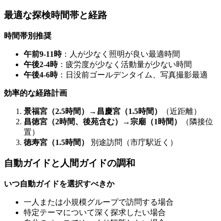
最適な探検時間帯と経路
時間帯別推奨
午前9-11時
：人が少なく照明が良い最適時間
午後2-4時
：疲労度が少なく活動量が少ない時間
午後4-6時
：日没前ゴールデンタイム、写真撮影最適
効率的な経路計画
景福宮（2.5時間）→昌慶宮（1.5時間）
（近距離）
昌徳宮（2時間、後苑含む）→宗廟（1時間）
（隣接位
置）
徳寿宮（1.5時間）
別途訪問（市庁駅近く）
自動ガイドと人間ガイドの調和
いつ自動ガイドを選択すべきか
一人または小規模グループで訪問する場合
特定テーマについて深く探求したい場合