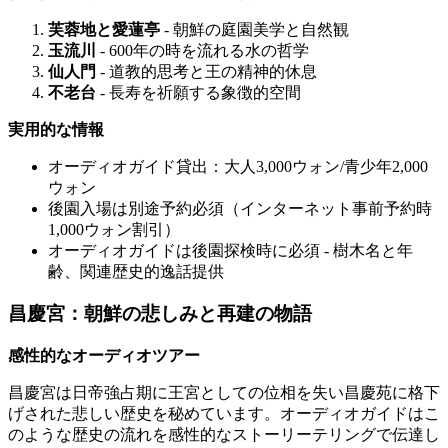
芙蓉地と愛蓮亭
- 朝鮮の庭園美学と自然観
玉流川
- 600年の時を流れる水の哲学
仙人門
- 道教的思考と王の精神的休息
不老台
- 長寿を祈願する象徴的空間
実用的な情報
オーディオガイド貸出：大人3,000ウォン/青少年2,000
ウォン
後園入場は別途予約必須（インターネット事前予約時
1,000ウォン割引）
オーディオガイドは後園探検時に必須 - 樹木名と年
齢、関連歴史的逸話提供
昌慶宮：朝鮮の悲しみと再建の物語
感性的なオーディオツアー
昌慶宮は日帝強占期に王宮としての位相を失い昌慶苑に格下
げされた悲しい歴史を秘めています。オーディオガイドはこ
のような歴史の流れを感性的なストーリーテリングで伝達し