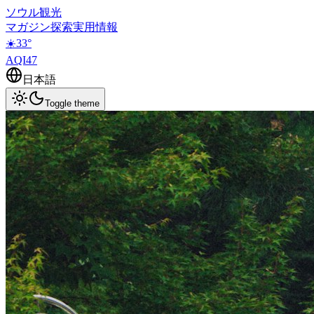
ソウル観光
マガジン
探索
実用情報
☀️
33
°
AQI
47
日本語
Toggle theme