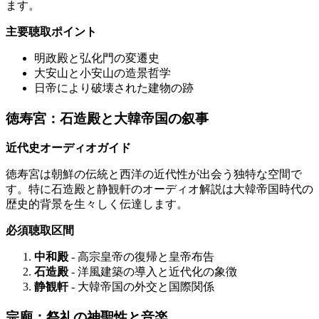
ます。
主要聴取ポイント
明政殿と弘化門の変遷史
大安山と小安山の造景哲学
日帝により破壊された建物の跡
徳寿宮：石造殿と大韓帝国の叙事
近代史オーディオガイド
徳寿宮は朝鮮の伝統と西洋の近代性が出会う独特な空間で
す。特に石造殿と静観軒のオーディオ解説は大韓帝国時代の
歴史的背景を生々しく伝達します。
必須聴取区間
中和殿
- 高宗皇帝の復帰と皇帝布告
石造殿
- 洋風建築の導入と近代化の象徴
静観軒
- 大韓帝国の外交と国際関係
宗廟：祭礼の神聖性と音楽