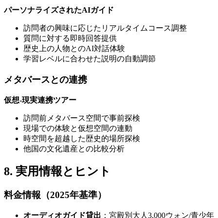
パーソナライズされたAIガイド
訪問者の興味に応じたリアルタイムコース調整
質問に対する即時回答提供
歴史上の人物とのAI対話体験
学習レベルに合わせた説明の自動調節
メタバースとの連携
仮想-現実連携ツアー
訪問前メタバース空間で事前探検
現場での体験と仮想空間の連動
時空間を超越した歴史的場所探検
他国の文化遺産との比較分析
8. 実用情報とヒント
料金情報（2025年基準）
オーディオガイド貸出
：宮殿別大人3,000ウォン/青少年