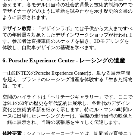
会えます。各モデルは当時の社会的背景と技術的制約の中で
デザイナーがどのように革新を試みたかを示す歴史的文書の
ように展示されます。
デザイン教育
：「デザインラボ」では子供から大人まですべ
ての年齢層を対象としたデザインワークショップが行われま
す。参加者は直接車両のスケッチを描き、3Dモデリングを
体験し、自動車デザインの基礎を学べます。
6. Porsche Experience Center - レーシングの遺産
一山KINTEXのPorsche Experience Centerは、単なる展示空間
を超え、ブランドのレーシング遺産を体験する「生きた博物
館」です。
空間のハイライトは「ヘリテージギャラリー」です。ここで
は911の60年の歴史を年代記的に展示し、各世代のデザイン
変化と技術的革新を細かく示します。特にル・マン24時間レ
ースに出場したレーシングカーは、実際の走行当時の映像と
一緒に展示され、当時の緊張感を生々しく伝達します。
体験要素
：シミュレーターコーナーでは、訪問者が直接ニュ