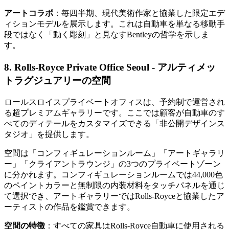
アートコラボ
：毎四半期、現代美術作家と協業した限定エデ
ィションモデルを展示します。これは自動車を単なる移動手
段ではなく「動く彫刻」と見なすBentleyの哲学を示しま
す。
8. Rolls-Royce Private Office Seoul - アルティメッ
トラグジュアリーの空間
ロールスロイスプライベートオフィスは、予約制で運営され
る超プレミアムギャラリーです。ここでは顧客が自動車のす
べてのディテールをカスタマイズできる「非公開デザインス
タジオ」を提供します。
空間は「コンフィギュレーションルーム」「アートギャラリ
ー」「クライアントラウンジ」の3つのプライベートゾーン
に分かれます。コンフィギュレーションルームでは44,000色
のペイントカラーと無制限の内装材料をタッチパネルを通じ
て選択でき、アートギャラリーではRolls-Royceと協業したア
ーティストの作品を鑑賞できます。
空間の特徴
：すべての家具はRolls-Royce自動車に使用される