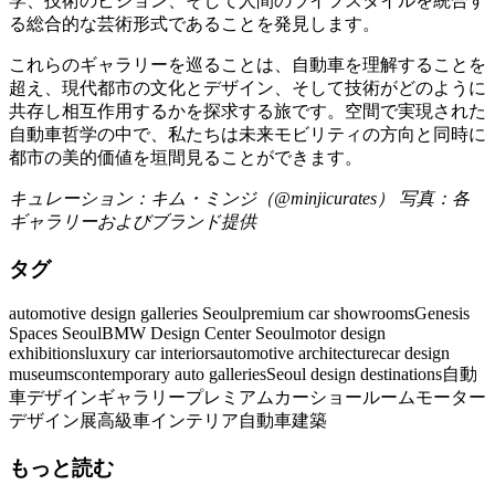
学、技術のビジョン、そして人間のライフスタイルを統合す
る総合的な芸術形式であることを発見します。
これらのギャラリーを巡ることは、自動車を理解することを
超え、現代都市の文化とデザイン、そして技術がどのように
共存し相互作用するかを探求する旅です。空間で実現された
自動車哲学の中で、私たちは未来モビリティの方向と同時に
都市の美的価値を垣間見ることができます。
キュレーション：キム・ミンジ（@minjicurates）
写真：各
ギャラリーおよびブランド提供
タグ
automotive design galleries Seoul
premium car showrooms
Genesis
Spaces Seoul
BMW Design Center Seoul
motor design
exhibitions
luxury car interiors
automotive architecture
car design
museums
contemporary auto galleries
Seoul design destinations
自動
車デザインギャラリー
プレミアムカーショールーム
モーター
デザイン展
高級車インテリア
自動車建築
もっと読む