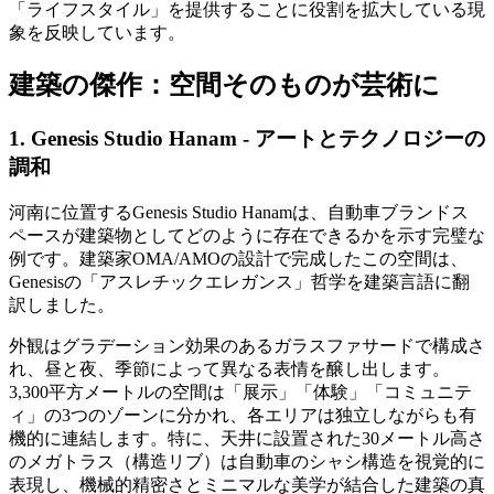
「ライフスタイル」を提供することに役割を拡大している現
象を反映しています。
建築の傑作：空間そのものが芸術に
1. Genesis Studio Hanam - アートとテクノロジーの
調和
河南に位置するGenesis Studio Hanamは、自動車ブランドス
ペースが建築物としてどのように存在できるかを示す完璧な
例です。建築家OMA/AMOの設計で完成したこの空間は、
Genesisの「アスレチックエレガンス」哲学を建築言語に翻
訳しました。
外観はグラデーション効果のあるガラスファサードで構成さ
れ、昼と夜、季節によって異なる表情を醸し出します。
3,300平方メートルの空間は「展示」「体験」「コミュニテ
ィ」の3つのゾーンに分かれ、各エリアは独立しながらも有
機的に連結します。特に、天井に設置された30メートル高さ
のメガトラス（構造リブ）は自動車のシャシ構造を視覚的に
表現し、機械的精密さとミニマルな美学が結合した建築の真