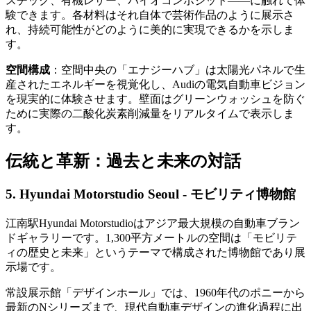
スチック、有機レザー、バイオコンポジット——に触れて体
験できます。各材料はそれ自体で芸術作品のように展示さ
れ、持続可能性がどのように美的に実現できるかを示しま
す。
空間構成
：空間中央の「エナジーハブ」は太陽光パネルで生
産されたエネルギーを視覚化し、Audiの電気自動車ビジョン
を現実的に体験させます。壁面はグリーンウォッシュを防ぐ
ために実際の二酸化炭素削減量をリアルタイムで表示しま
す。
伝統と革新：過去と未来の対話
5. Hyundai Motorstudio Seoul - モビリティ博物館
江南駅Hyundai Motorstudioはアジア最大規模の自動車ブラン
ドギャラリーです。1,300平方メートルの空間は「モビリテ
ィの歴史と未来」というテーマで構成された博物館であり展
示場です。
常設展示館「デザインホール」では、1960年代のポニーから
最新のNシリーズまで、現代自動車デザインの進化過程に出