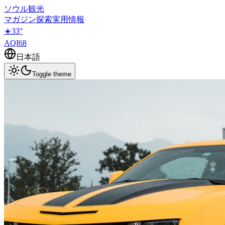
ソウル観光
マガジン
探索
実用情報
☀️
33
°
AQI
68
日本語
Toggle theme