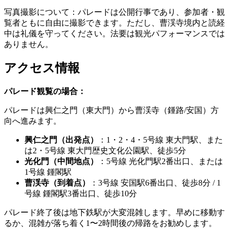
写真撮影について：パレードは公開行事であり、参加者・観
覧者ともに自由に撮影できます。ただし、曹渓寺境内と読経
中は礼儀を守ってください。法要は観光パフォーマンスでは
ありません。
アクセス情報
パレード観覧の場合：
パレードは興仁之門（東大門）から曹渓寺（鍾路/安国）方
向へ進みます。
興仁之門（出発点）
：1・2・4・5号線 東大門駅、また
は2・5号線 東大門歴史文化公園駅、徒歩5分
光化門（中間地点）
：5号線 光化門駅2番出口、または
1号線 鍾閣駅
曹渓寺（到着点）
：3号線 安国駅6番出口、徒歩8分 / 1
号線 鍾閣駅3番出口、徒歩10分
パレード終了後は地下鉄駅が大変混雑します。早めに移動す
るか、混雑が落ち着く1〜2時間後の帰路をお勧めします。