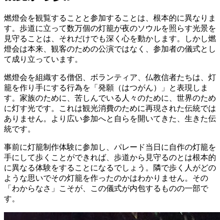
燃燈会を観覧することと参加することは、根本的に異なりま
す。歩道に立って数万個の灯籠が夜のソウルを照らす光景を
見守ることは、それだけでも深く心を動かします。しかし燃
燈会は本来、観客のための公演ではなく、参加者の儀式とし
て成り立っています。
燃燈会を組織する僧侶、ボランティア、仏教信者たちは、灯
籠を作り手にする行為を「発願（はつがん）」と表現しま
す。家族のために、苦しんでいる人々のために、世界のため
に灯す光です。これは観光消費のために再現された伝統では
ありません。より広い参加へと自らを開いてきた、生きた伝
統です。
事前に灯籠制作体験に参加し、パレード当日に自作の灯籠を
手にして歩くことができれば、歩道から見守るのとは根本的
に異なる体験をすることになるでしょう。隣で歩く人がどの
ような思いでその灯籠を作ったのかはわかりません。その
「わからなさ」こそが、この儀式が内包するものの一部で
す。