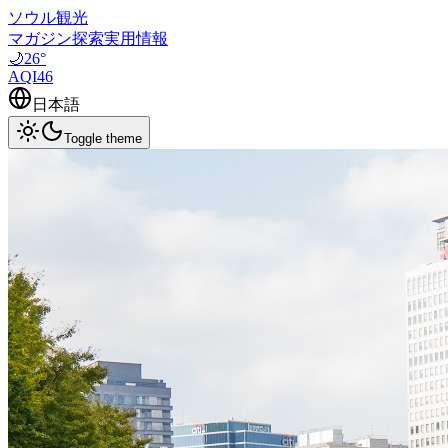
ソウル観光
マガジン
探索
実用情報
🌙
26
°
AQI
46
日本語
Toggle theme