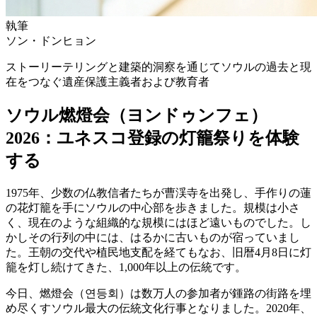
執筆
ソン・ドンヒョン
ストーリーテリングと建築的洞察を通じてソウルの過去と現
在をつなぐ遺産保護主義者および教育者
ソウル燃燈会（ヨンドゥンフェ）
2026：ユネスコ登録の灯籠祭りを体験
する
1975年、少数の仏教信者たちが曹渓寺を出発し、手作りの蓮
の花灯籠を手にソウルの中心部を歩きました。規模は小さ
く、現在のような組織的な規模にはほど遠いものでした。し
かしその行列の中には、はるかに古いものが宿っていまし
た。王朝の交代や植民地支配を経てもなお、旧暦4月8日に灯
籠を灯し続けてきた、1,000年以上の伝統です。
今日、燃燈会（연등회）は数万人の参加者が鍾路の街路を埋
め尽くすソウル最大の伝統文化行事となりました。2020年、