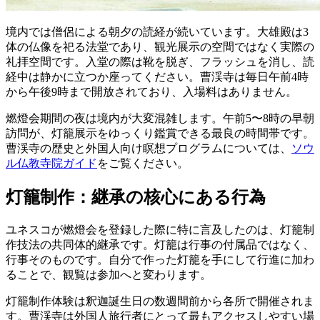
境内では僧侶による朝夕の読経が続いています。大雄殿は3
体の仏像を祀る法堂であり、観光展示の空間ではなく実際の
礼拝空間です。入堂の際は靴を脱ぎ、フラッシュを消し、読
経中は静かに立つか座ってください。曹渓寺は毎日午前4時
から午後9時まで開放されており、入場料はありません。
燃燈会期間の夜は境内が大変混雑します。午前5〜8時の早朝
訪問が、灯籠展示をゆっくり鑑賞できる最良の時間帯です。
曹渓寺の歴史と外国人向け瞑想プログラムについては、
ソウ
ル仏教寺院ガイド
をご覧ください。
灯籠制作：継承の核心にある行為
ユネスコが燃燈会を登録した際に特に言及したのは、灯籠制
作技法の共同体的継承です。灯籠は行事の付属品ではなく、
行事そのものです。自分で作った灯籠を手にして行進に加わ
ることで、観覧は参加へと変わります。
灯籠制作体験は釈迦誕生日の数週間前から各所で開催されま
す。曹渓寺は外国人旅行者にとって最もアクセスしやすい場