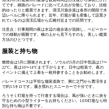
てです。鍾路のパレードに比べて人出が分散しており、比較
的ゆったりと鑑賞できます。清渓川遊歩道は各所の階段で水
辺レベルに降りられます。近年、灯籠が最も密集して設置さ
れているのは清渓広場から広橋付近までの区間です。
注意点：行事期間の夜は水辺の遊歩道が混雑し、ベビーカー
での移動が困難です。橋の上から見下ろすのも、美しい鑑賞
方法のひとつです。
服装と持ち物
燃燈会は5月に開催されます。ソウルの5月の日中気温は17〜
22°C、夜は10〜14°Cまで下がります。日中は軽装で、夜の
イベントに備えて上着を一枚持参することをお勧めします。
パレードコースは平坦な舗装道路で、興仁之門から曹渓寺ま
で約3.5キロです。履き慣れたスニーカーで十分です。
ろうそく灯籠を持って行進する場合は、風が強いときに炎を
守るための小型ライターをお持ちください。LED灯籠なら特
別な持ち物は不要です。