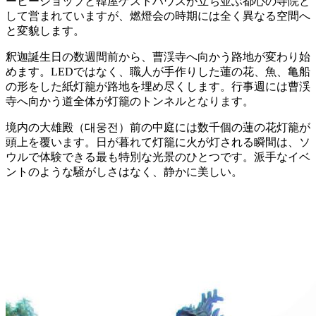
ーヒーショップと韓屋ゲストハウスが立ち並ぶ都心の寺院と
して営まれていますが、燃燈会の時期には全く異なる空間へ
と変貌します。
釈迦誕生日の数週間前から、曹渓寺へ向かう路地が変わり始
めます。LEDではなく、職人が手作りした蓮の花、魚、亀船
の形をした紙灯籠が路地を埋め尽くします。行事週には曹渓
寺へ向かう道全体が灯籠のトンネルとなります。
境内の大雄殿（대웅전）前の中庭には数千個の蓮の花灯籠が
頭上を覆います。日が暮れて灯籠に火が灯される瞬間は、ソ
ウルで体験できる最も特別な光景のひとつです。派手なイベ
ントのような騒がしさはなく、静かに美しい。