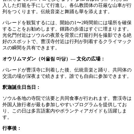
入した灯籠を手にして行進し、各仏教団体の荘厳な山車が行
列をつくります。伝統音楽と舞踊も華を添えます。
パレードを観覧するには、開始の1〜2時間前には場所を確保
することをお勧めします。鍾路の歩道はすぐに埋まります。
光化門付近はソウルの夜景を背景に灯籠行列を撮影できる絶
好のスポットで、曹渓寺付近は行列が到着するクライマック
スの瞬間を共有できます。
オウリムマダン（어울림 마당）— 文化の広場：
パレードが曹渓寺に到着した後、伝統音楽と踊り、共同体の
交流の場が深夜まで続きます。誰でも自由に参加できます。
釈迦誕生日当日：
ソウル各地の寺院で法要と共同食事が行われます。曹渓寺は
外国人旅行者が最も参加しやすいプログラムを提供してお
り、この日は多言語案内やボランティアガイドも活躍しま
す。
行事後：