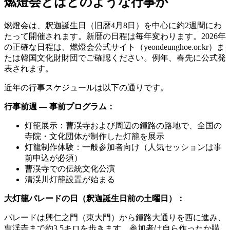
燃燈会とはどのような行事か
燃燈会は、釈迦誕生日（旧暦4月8日）を中心に約2週間にわ
たって開催されます。新暦の日程は毎年変わります。2026年
の正確な日程は、燃燈会公式サイト（yeondeunghoe.or.kr）ま
たは韓国文化財財団でご確認ください。例年、春先に公式発
表されます。
近年の行事スケジュールは以下の通りです。
行事前週 — 事前プログラム：
灯籠展示：曹渓寺および周辺の鍾路の路地で、全国の
寺院・文化団体が制作した灯籠を展示
灯籠制作体験：一般参加者向け（人気セッションは事
前申込が必須）
曹渓寺での伝統文化公演
清渓川灯籠設置が始まる
大灯籠パレードの日（釈迦誕生日前の土曜日）：
パレードは興仁之門（東大門）から鍾路大通りを西に進み、
曹渓寺まで約3.5キロを歩きます。参加者は自ら作ったか購