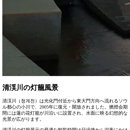
清渓川の灯籠風景
清渓川（청계천）は光化門付近から東大門方向へ流れるソウ
ル都心の小川で、2005年に復元・開放されました。燃燈会期
間には蓮の花灯籠が川沿いに設置され、水面に映る幻想的な
光景が広がります。
清渓川の灯籠展示の最適な観覧時間は日没後から深夜にかけ