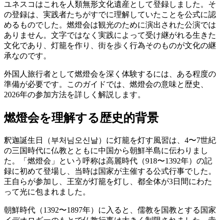
ユネスコはこれを人類無形文化遺産として登録しました。そ
の登録は、実践者たちがすでに理解していたことを公式に認
めるものでした。燃燈会は観光のために演出された公演では
ありません。文字ではなく実践によって受け継がれる生きた
文化であり、灯籠を作り、街を歩く行為そのものが文化の継
承なのです。
外国人旅行者として燃燈会を深く体験するには、ある程度の
準備が必要です。このガイドでは、燃燈会の意味と歴史、
2026年の参加方法を詳しく解説します。
燃燈会を理解する歴史的背景
釈迦誕生日（부처님오신날）に灯籠を灯す風習は、4〜7世紀
の三国時代に仏教とともに中国から朝鮮半島に伝わりまし
た。「燃燈会」という呼称は高麗時代（918〜1392年）の記
録に初めて登場し、当時は国家が主催する公式行事でした。
王自らが参加し、王室が灯籠を灯し、都全体が3日間にわた
って光に包まれました。
朝鮮時代（1392〜1897年）に入ると、儒教を国教とする国家