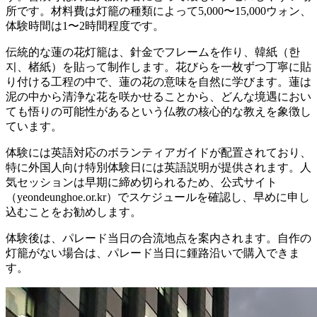
所です。材料費は灯籠の種類によって5,000〜15,000ウォン、
体験時間は1〜2時間程度です。
伝統的な蓮の花灯籠は、針金でフレームを作り、韓紙（한
지、楮紙）を貼って制作します。花びらを一枚ずつ丁寧に貼
り付ける工程の中で、蓮の花の意味を自然に学びます。蓮は
泥の中から清浄な花を咲かせることから、どんな境遇におい
ても悟りの可能性があるという仏教の核心的な教えを象徴し
ています。
体験には英語対応のボランティアガイドが配置されており、
特に外国人向け特別体験日には英語説明が提供されます。人
気セッションは早期に締め切られるため、公式サイト
（yeondeunghoe.or.kr）でスケジュールを確認し、早めに申し
込むことをお勧めします。
体験後は、パレード当日の合流地点を案内されます。自作の
灯籠がない場合は、パレード当日に鍾路沿いで購入できま
す。