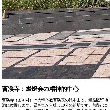
曹渓寺：燃燈会の精神的中心
曹渓寺（조계사）は大韓仏教曹渓宗の総本山で、鍾路区堅地
洞に位置します。景福宮から徒歩10分の距離です。普段はコ