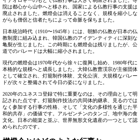
イデオロギーのもとで仏教行事は大きく制限されました。寺
院は都心から山中へと移され、国家による仏教行事の支援は
廃止されました。燃燈会は消えることなく、規模を縮小しな
がらも僧侶と信者たちによって命脈を保ちました。
日本統治時代（1910〜1945年）には、朝鮮の仏教が日本の仏
教制度に組み込まれ、韓国仏教のアイデンティティに深刻な
亀裂が生じました。この時期にも燃燈会は残りましたが、公
道でのパレードは大幅に縮小されました。
現代の燃燈会は1970年代から徐々に復興し始め、1980年代に
本格的な規模へと成長しました。大韓仏教曹渓宗が主催団体
として確立され、灯籠制作体験、文化公演、大規模なパレー
ドが次々と整備されて今日の姿になりました。
2020年のユネスコ登録で特に重要なのは、その理由として明
記された点です。灯籠制作技法の共同体的継承、見るのでは
なく参加する行事の性格、そして「文化の多様性を通じた平
和的共存」の価値です。アルゼンチンのタンゴ、地中海の食
文化、日本の能楽と並ぶ、世界無形文化遺産の一つとして認
められたのです。