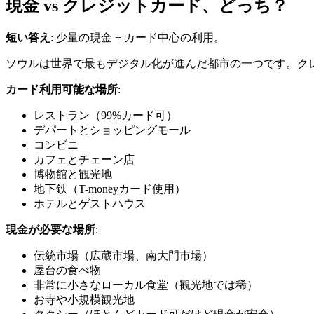
現金 vs クレジットカード、どっち？
短い答え
: 少量の現金 + カード中心の利用。
ソウルは世界で最もデジタル化が進んだ都市の一つです。ク
カード利用可能な場所
:
レストラン（99%カード可）
デパートとショッピングモール
コンビニ
カフェとチェーン店
博物館と観光地
地下鉄（T-moneyカード使用）
ホテルとゲストハウス
現金が必要な場所
:
伝統市場（広蔵市場、南大門市場）
屋台の食べ物
非常に小さなローカル食堂（観光地では稀）
お寺や小規模観光地