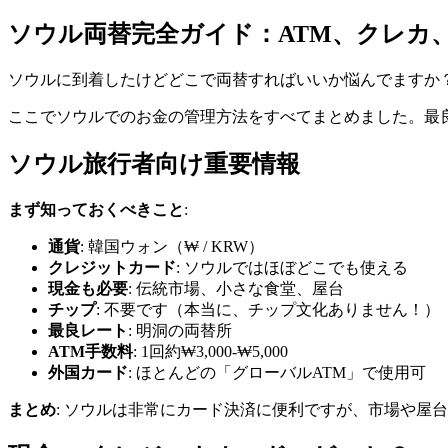
ソウル両替完全ガイド：ATM、クレカ
ソウルに到着したけどどこで両替すればいいか悩んでますか
ここでソウルでのお金の管理方法をすべてまとめました。最
ソウル旅行者向け重要情報
まず知っておくべきこと
:
通貨
: 韓国ウォン（₩ / KRW）
クレジットカード
: ソウルではほぼどこでも使える
現金も必要
: 伝統市場、小さな食堂、屋台
チップ
: 不要です（本当に、チップ文化ありません！）
最良レート
: 明洞の両替所
ATM手数料
: 1回約₩3,000-₩5,000
外国カード
: ほとんどの「グローバルATM」で使用可
まとめ
: ソウルは非常にカード決済に便利ですが、市場や屋