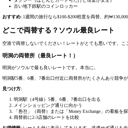
タクシー（ほとんどカード可だけど現金が安全）
古い地下鉄駅のコインロッカー
おすすめ
: 1週間の旅行なら$100-$200程度を両替。約₩130,
どこで両替する？ソウル最良レート
空港で両替しないでください！レートがとても悪いです。こ
明洞の両替所（最良レート！）
明洞がソウルで最も良いレートです。本当に。
明洞駅5番、6番、7番出口付近に両替所がたくさんあり競争
見つけ方
:
明洞駅（4号線）5番、6番、7番出口を出る
メインショッピング通りに向かう
「환전」（両替）または「Money Exchange」の看板を
両替前に2-3店舗のレートを比較
お得情報
: レートを外に表示してあります。遠慮せず通りを歩