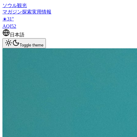
ソウル観光
マガジン
探索
実用情報
☀️
31
°
AQI
52
日本語
Toggle theme