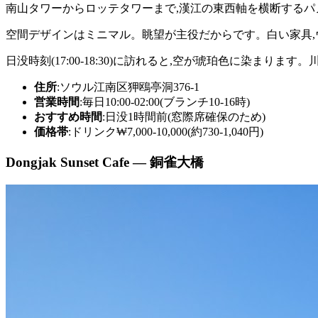
南山タワーからロッテタワーまで,漢江の東西軸を横断するパ
空間デザインはミニマル。眺望が主役だからです。白い家具,
日没時刻(17:00-18:30)に訪れると,空が琥珀色に染まり
住所
:ソウル江南区狎鴎亭洞376-1
営業時間
:毎日10:00-02:00(ブランチ10-16時)
おすすめ時間
:日没1時間前(窓際席確保のため)
価格帯
:ドリンク₩7,000-10,000(約730-1,040円)
Dongjak Sunset Cafe — 銅雀大橋