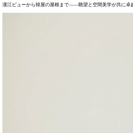
漢江ビューから韓屋の屋根まで——眺望と空間美学が共に卓