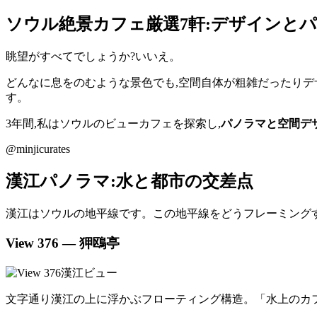
ソウル絶景カフェ厳選7軒:デザインと
眺望がすべてでしょうか?いいえ。
どんなに息をのむような景色でも,空間自体が粗雑だったりデ
す。
3年間,私はソウルのビューカフェを探索し,
パノラマと空間デ
@minjicurates
漢江パノラマ:水と都市の交差点
漢江はソウルの地平線です。この地平線をどうフレーミング
View 376 — 狎鴎亭
文字通り漢江の上に浮かぶフローティング構造。「水上のカ