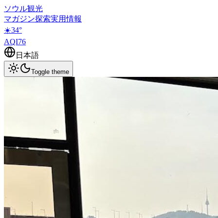
ソウル観光
マガジン
探索
実用情報
☀️
34
°
AQI
76
日本語
Toggle theme