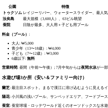
公園
特徴
トゥクソム
レイジーリバー、ウォータースライダー、最人気
汝矣島
最大規模（3,600人）、63ビル眺望
蚕院
日陰が最多、大人用＋子ども用プール
料金（プール）
:
大人: ₩5,000
青少年（13〜18歳）: ₩4,000
子ども（7〜12歳）: ₩3,000
6歳以下:
無料
営業時間
: 昼間（午前〜午後）; 7月中旬からは
夜間水泳
が一部
水遊び場3か所（安い＆ファミリー向け）
蘭芝
: 最注目スポット。まるで漢江に溶け込むように見える
陽花
: 小川風の浅いプール、サンベッドエリア、フードブー
蚕室
: 蚕室球場・ロッテワールド近くのオーソドックスな水