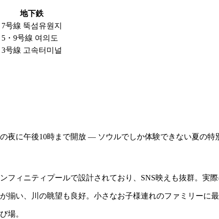
地下鉄
7号線 뚝섬유원지
5・9号線 여의도
3号線 고속터미널
の夜に午後10時まで開放 — ソウルでしか体験できない夏の特
インフィニティプールで設計されており、SNS映えも抜群。実
スが揃い、川の眺望も良好。小さなお子様連れのファミリーに
遊び場。