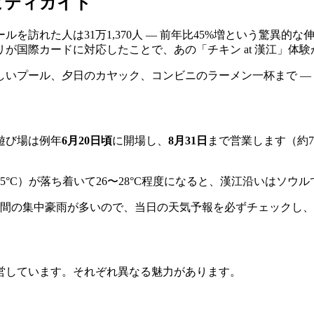
ビティガイド
を訪れた人は31万1,370人 — 前年比45%増という驚異
が国際カードに対応したことで、あの「チキン at 漢江」体
涼しいプール、夕日のカヤック、コンビニのラーメン一杯まで 
遊び場は例年
6月20日頃
に開場し、
8月31日
まで営業します（約
5°C）が落ち着いて26〜28°C程度になると、漢江沿いはソ
短時間の集中豪雨が多いので、当日の天気予報を必ずチェックし
営しています。それぞれ異なる魅力があります。