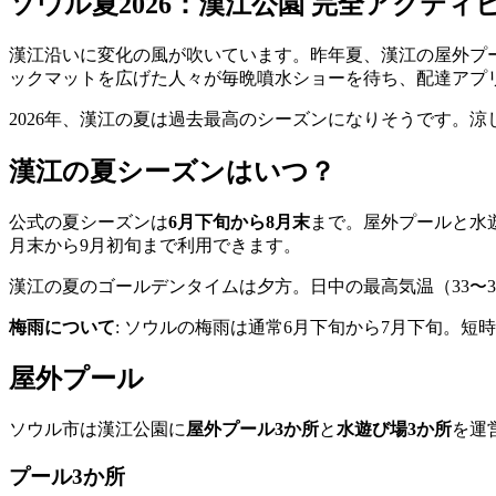
ソウル夏2026：漢江公園 完全アクティ
漢江沿いに変化の風が吹いています。昨年夏、漢江の屋外プール
ックマットを広げた人々が毎晩噴水ショーを待ち、配達アプリ
2026年、漢江の夏は過去最高のシーズンになりそうです。
漢江の夏シーズンはいつ？
公式の夏シーズンは
6月下旬から8月末
まで。屋外プールと水
月末から9月初旬まで利用できます。
漢江の夏のゴールデンタイムは夕方。日中の最高気温（33〜3
梅雨について
: ソウルの梅雨は通常6月下旬から7月下旬。
屋外プール
ソウル市は漢江公園に
屋外プール3か所
と
水遊び場3か所
を運
プール3か所