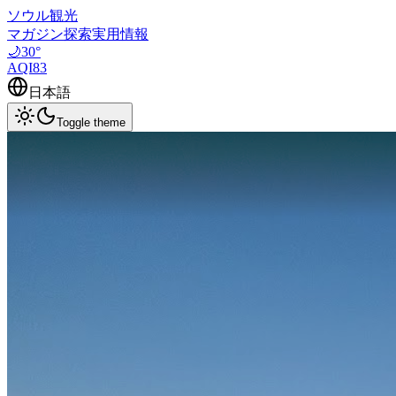
ソウル観光
マガジン
探索
実用情報
🌙
30
°
AQI
83
日本語
Toggle theme