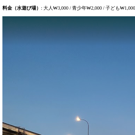
料金（水遊び場）
: 大人₩3,000 / 青少年₩2,000 / 子ども₩1,0