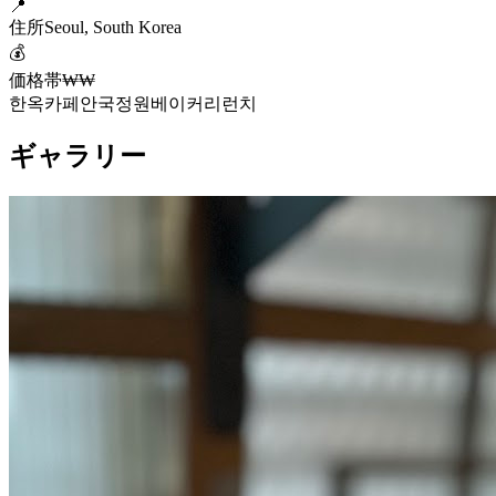
📍
住所
Seoul, South Korea
💰
価格帯
₩₩
한옥카페
안국
정원
베이커리
런치
ギャラリー