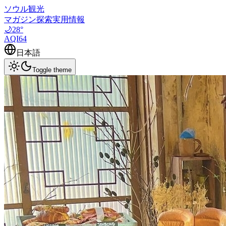
ソウル観光
マガジン
探索
実用情報
🌙
28
°
AQI
64
日本語
Toggle theme