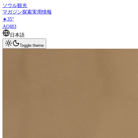
ソウル観光
マガジン
探索
実用情報
☀️
35
°
AQI
83
日本語
Toggle theme