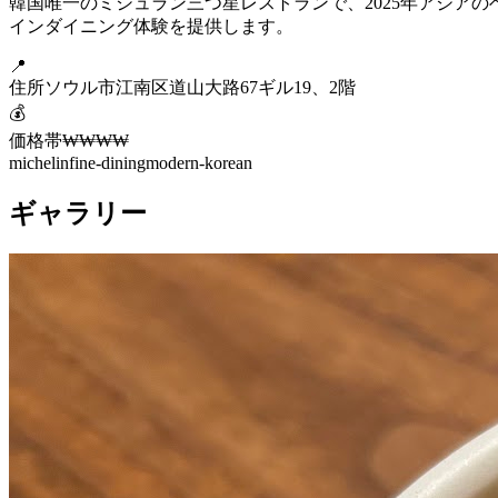
韓国唯一のミシュラン三つ星レストランで、2025年アジア
インダイニング体験を提供します。
📍
住所
ソウル市江南区道山大路67ギル19、2階
💰
価格帯
₩₩₩₩
michelin
fine-dining
modern-korean
ギャラリー