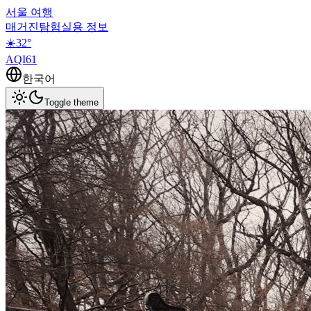
서울 여행
매거진
탐험
실용 정보
☀️
32
°
AQI
61
한국어
Toggle theme