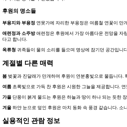
후원의 명소들
부용지와 부용정
연못가에 자리한 부용정은 여름철 연꽃이 만개
애련정과 소주방
애련정은 후원에서 가장 아름다운 전망을 자랑
다고 합니다.
옥류청
귀족들이 물의 소리를 들으며 명상에 잠기던 공간입니다.
계절별 다른 매력
봄
벚꽃과 진달래가 만개하며 후원이 연분홍빛으로 물듭니다. 
여름
초록빛으로 가득 찬 후원은 시원한 그늘을 제공합니다. 연
가을
단풍이 붉게 물드는 후원은 하늘과 땅이 하나 되는 듯한 
겨울
하얀 눈으로 덮인 후원은 마치 동화 속 풍경 같습니다. 
실용적인 관람 정보