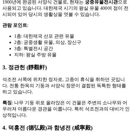
1900년에 완공된 서양식 건물로, 현재는
궁중유물전시관
으로
사용되고 있습니다. 대한제국 시기의 왕실 유물 400여 점이 전
시되어 있어 당시의 생활상을 엿볼 수 있습니다.
관람 포인트
:
1층: 대한제국 선포 관련 유물
2층: 궁중생활 유물, 의상, 장신구
3층: 특별전시 공간
지하: 왕실 주방 유물
3. 정관헌 (靜觀軒)
석조전 서쪽에 위치한 정자로, 고종이 휴식을 취하던 곳입니
다. 전통 한옥의 기둥과 서양식 창문이 결합된 독특한 형태를
하고 있습니다.
특징
: 나무 기둥 위로 올라앉은 이 건물은 주변의 소나무와 어
우러져 아름다운 경관을 이룹니다. 특히 석조전과의 대비가 인
상적입니다.
4. 덕홍전 (德弘殿)과 함녕전 (咸寧殿)