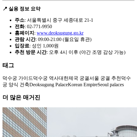
📍 실용 정보 요약
주소
: 서울특별시 중구 세종대로 21-1
전화
: 02-771-9950
홈페이지
:
www.deoksugung.go.kr
관람 시간
: 09:00-21:00 (월요일 휴관)
입장료
: 성인 1,000원
추천 방문 시간
: 오후 4시 이후 (야간 조명 감상 가능)
태그
덕수궁 가이드
덕수궁 역사
대한제국 궁궐
서울 궁궐 추천
덕수
궁 양식 건축
Deoksugung Palace
Korean Empire
Seoul palaces
더 많은 매거진