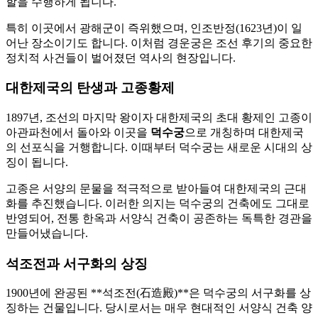
할을 수행하게 됩니다.
특히 이곳에서 광해군이 즉위했으며, 인조반정(1623년)이 일
어난 장소이기도 합니다. 이처럼 경운궁은 조선 후기의 중요한
정치적 사건들이 벌어졌던 역사의 현장입니다.
대한제국의 탄생과 고종황제
1897년, 조선의 마지막 왕이자 대한제국의 초대 황제인 고종이
아관파천에서 돌아와 이곳을
덕수궁
으로 개칭하며 대한제국
의 선포식을 거행합니다. 이때부터 덕수궁는 새로운 시대의 상
징이 됩니다.
고종은 서양의 문물을 적극적으로 받아들여 대한제국의 근대
화를 추진했습니다. 이러한 의지는 덕수궁의 건축에도 그대로
반영되어, 전통 한옥과 서양식 건축이 공존하는 독특한 경관을
만들어냈습니다.
석조전과 서구화의 상징
1900년에 완공된 **석조전(石造殿)**은 덕수궁의 서구화를 상
징하는 건물입니다. 당시로서는 매우 현대적인 서양식 건축 양