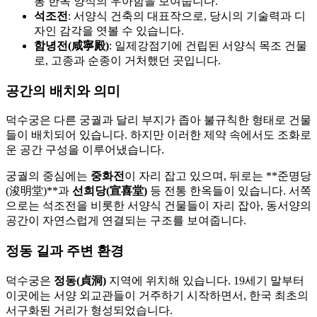
통 한옥 양식의 우아함을 보여줍니다.
석조전
: 서양식 건축의 대표작으로, 당시의 기술력과 디
자인 감각을 엿볼 수 있습니다.
함녕전(咸寧殿)
: 일제강점기에 건립된 서양식 목조 건물
로, 고종과 순종이 거처했던 곳입니다.
공간의 배치와 의미
덕수궁은 다른 궁궐과 달리 부지가 좁아 불규칙한 형태로 건물
들이 배치되어 있습니다. 하지만 이러한 제약 속에서도 조화로
운 공간 구성을 이루어냈습니다.
궁궐의 중심에는
중화전
이 자리 잡고 있으며, 뒤로는 **준명당
(浚明堂)**과
선희당(宣喜堂)
등 전통 한옥들이 있습니다. 서쪽
으로는 석조전을 비롯한 서양식 건물들이 자리 잡아, 동서양의
공간이 자연스럽게 연결되는 구조를 보여줍니다.
정동 길과 주변 환경
덕수궁은
정동(貞洞)
지역에 위치해 있습니다. 19세기 말부터
이곳에는 서양 외교관들이 거주하기 시작하면서, 한국 최초의
서구화된 거리가 형성되었습니다.