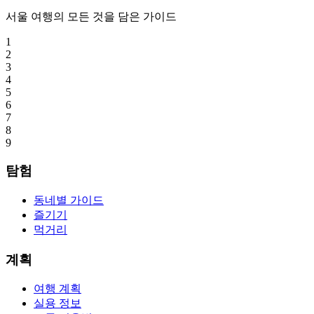
서울 여행의 모든 것을 담은 가이드
1
2
3
4
5
6
7
8
9
탐험
동네별 가이드
즐기기
먹거리
계획
여행 계획
실용 정보