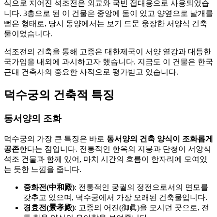
식으로 지어진 석조전은 외교와 국빈 접대용으로 사용되었습
니다. 3층으로 된 이 건물은 중앙에 돔이 있고 양옆으로 날개를
뻗은 형태로, 당시 동양에서는 보기 드문 웅장한 서양식 건축
물이었습니다.
석조전의 건축을 통해 고종은 대한제국이 서양 열강과 대등한
국가임을 내외에 과시하고자 했습니다. 지금도 이 건물은 한국
근대 건축사의 중요한 사적으로 평가받고 있습니다.
덕수궁의 건축적 특징
동서양의 조화
덕수궁의 가장 큰 특징은 바로
동서양의 건축 양식이 조화롭게
공존
한다는 점입니다. 전통적인 한옥의 지붕과 단청이 서양식
석조 건물과 함께 있어, 마치 시간의 흐름이 한자리에 모여있
는 듯한 느낌을 줍니다.
중화전(中和殿)
: 전통적인 궁궐의 정전으로서의 면모를
갖추고 있으며, 덕수궁에서 가장 오래된 건축물입니다.
경효전(景孝殿)
: 고종의 어진(御眞)을 모시던 곳으로, 전