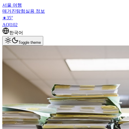
서울 여행
매거진
탐험
실용 정보
☀️
35
°
AQI
102
한국어
Toggle theme