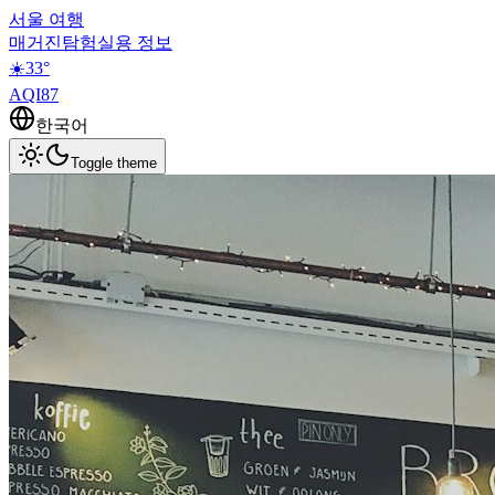
서울 여행
매거진
탐험
실용 정보
☀️
33
°
AQI
87
한국어
Toggle theme