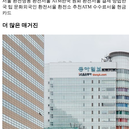
서울 환전
명동 환전
서울 ATM
한국 원화 환전
서울 결제 방법
한
국 팁 문화
외국인 환전
서울 환전소 추천
ATM 수수료
서울 현금
카드
더 많은 매거진