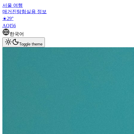
서울 여행
매거진
탐험
실용 정보
☀️
29
°
AQI
56
한국어
Toggle theme