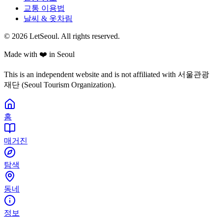
교통 이용법
날씨 & 옷차림
© 2026 LetSeoul. All rights reserved.
Made with ❤️ in Seoul
This is an independent website and is not affiliated with 서울관광
재단 (Seoul Tourism Organization).
홈
매거진
탐색
동네
정보