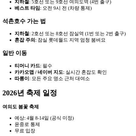
지하철
: 5호선 또는 9호선 여의도역 (4번 출구)
베스트 타임
: 오전 9시 전 (차량 통제)
석촌호수 가는 법
지하철
: 2호선 또는 8호선 잠실역 (1번 또는 2번 출구)
혼잡 주의
: 잠실 롯데월드 지역 엄청 붐벼요
일반 이동
티머니 카드
: 필수
카카오맵 / 네이버 지도
: 실시간 혼잡도 확인
따릉이
: 모든 주요 명소 근처 대여소
2026년 축제 일정
여의도 봄꽃 축제
예상: 4월 8-14일 (공식 미정)
윤중로 통제
무료 입장