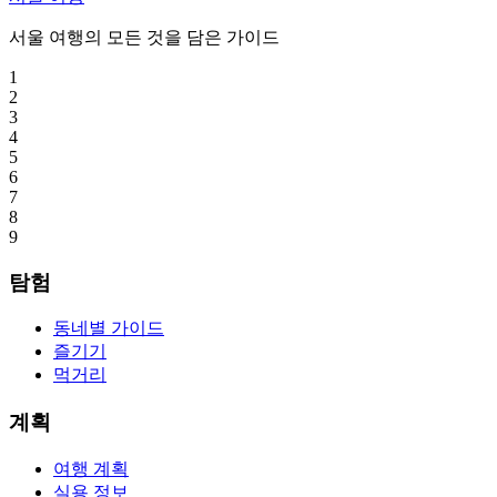
서울 여행의 모든 것을 담은 가이드
1
2
3
4
5
6
7
8
9
탐험
동네별 가이드
즐기기
먹거리
계획
여행 계획
실용 정보