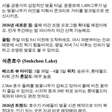
서울 금융가의 상징적인 벚꽃 터널. 윤중로에 1,400그루가 넘
는 벚꽃나무가 라인을 이뤄서 콘크리트 거리를 핑크빛으로 변
신시키죠.
2026년 새로운 점
: 올해 야간 조명 프로그램 확대될 예정이에
요. 만개 주간에는 밤 10시까지 야간 산책 가능해요.
꿀팁
: 주말 아침 9시 이전에 도착하세요. 10시 30분부터는 인파
때문에 사진 찍기 힘들어져요. 평일 저녁 7시 이후는 인파가 덜
하고 조명된 벚꽃도 볼 수 있어요.
석촌호수 (Seokchon Lake)
베스트 뷰 타이밍
: 3월 30일 – 4월 5일
위치
: 송파구, 롯데월드
타워 근처
혼잡도
: 매우 높음
2.5km 호수 둘레를 벚꽃나무가 감싸고 있어서 물에 비친 꽃까
지 즐길 수 있어요. 시각적 효과 2배! 뒤로 보이는 롯데월드타
워와의 대비도 완전 멋져요.
2026년 트렌드
: 호수가 카페들이 벚꽃 시즌 예약으로 이미 꽉
찼대요. 인기 있는 곳은 지금 바로 예약해야 해요.