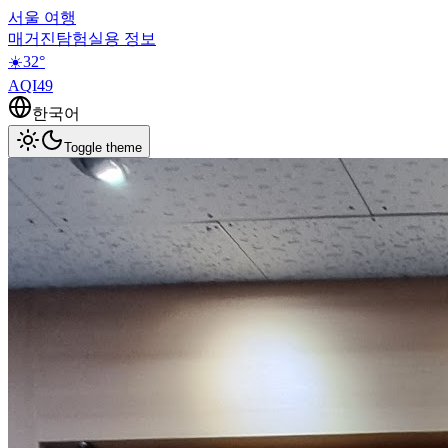
서울 여행
매거진
탐험
실용 정보
☀️
32
°
AQI
49
한국어
Toggle theme