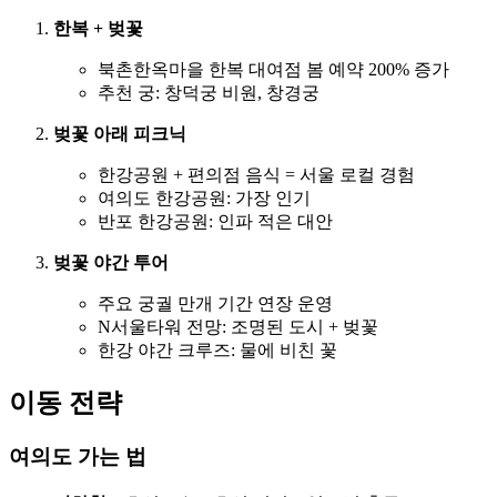
한복 + 벚꽃
북촌한옥마을 한복 대여점 봄 예약 200% 증가
추천 궁: 창덕궁 비원, 창경궁
벚꽃 아래 피크닉
한강공원 + 편의점 음식 = 서울 로컬 경험
여의도 한강공원: 가장 인기
반포 한강공원: 인파 적은 대안
벚꽃 야간 투어
주요 궁궐 만개 기간 연장 운영
N서울타워 전망: 조명된 도시 + 벚꽃
한강 야간 크루즈: 물에 비친 꽃
이동 전략
여의도 가는 법