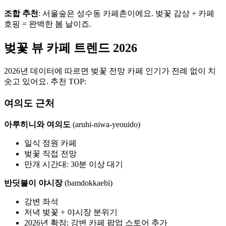
조합 추천
: 서울숲은 성수동 카페촌이에요. 벚꽃 감상 + 카페
호핑 = 완벽한 봄 날이죠.
벚꽃 뷰 카페 트렌드 2026
2026년 데이터에 따르면 벚꽃 전망 카페 인기가 전례 없이 치
솟고 있어요. 추천 TOP:
여의도 근처
아루히니와 여의도
(aruhi-niwa-yeouido)
일식 정원 카페
벚꽃 직접 전망
만개 시간대: 30분 이상 대기
반딧불이 야시장
(bamdokkaebi)
강변 좌석
저녁 벚꽃 + 야시장 분위기
2026년 확장: 강변 카페 팝업 스토어 추가