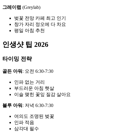
그레이랩
(Greylab)
벚꽃 전망 카페 최고 인기
창가 자리 정오에 다 차요
평일 아침 추천
인생샷 팁 2026
타이밍 전략
골든 아워
: 오전 6:30-7:30
인파 없는 거리
부드러운 아침 햇살
이슬 맺힌 꽃잎 질감 살아요
블루 아워
: 저녁 6:30-7:30
여의도 조명된 벚꽃
인파 적음
삼각대 필수