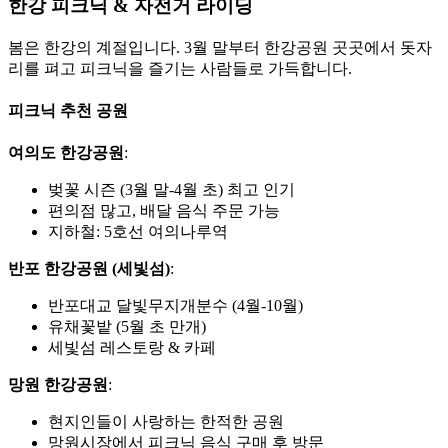
한강 피크닉 & 자전거 라이딩
봄은 한강의 계절입니다. 3월 말부터 한강공원 곳곳에서 돗자
리를 펴고 피크닉을 즐기는 사람들로 가득합니다.
피크닉 추천 공원
여의도 한강공원
:
벚꽃 시즌 (3월 말-4월 초) 최고 인기
편의점 많고, 배달 음식 주문 가능
지하철: 5호선 여의나루역
반포 한강공원 (세빛섬)
:
반포대교 달빛무지개분수 (4월-10월)
유채꽃밭 (5월 초 만개)
세빛섬 레스토랑 & 카페
망원 한강공원
:
현지인들이 사랑하는 한적한 공원
망원시장에서 피크닉 음식 구매 후 방문