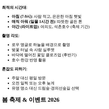
최적의 시간대
:
아침 (7-9시)
: 사람 적고, 은은한 아침 햇빛
매직 아워 (일몰 1시간 전)
: 따뜻한 골든 톤
야간 (라이트업)
: 여의도, 석촌호수 (축제 기간)
촬영 각도
:
로우 앵글로 하늘을 배경으로 촬영
벚꽃 터널 속 사람 실루엣
바닥에 떨어진 꽃잎 클로즈업 (후반기)
호수·한강 반영 활용
혼잡도 피하기
:
주말 대신 평일 방문
오전 일찍 또는 오후 늦게
유명 명소 대신 드림숲·경의선숲길 선택
봄 축제 & 이벤트 2026