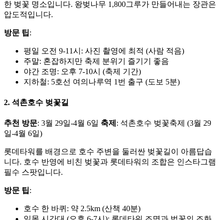
한 벚꽃 명소입니다. 왕벚나무 1,800그루가 만들어내는 장관은
압도적입니다.
방문 팁
:
평일 오전 9-11시: 사진 촬영에 최적 (사람 적음)
주말: 혼잡하지만 축제 분위기 즐기기 좋음
야간 조명: 오후 7-10시 (축제 기간)
지하철: 5호선 여의나루역 1번 출구 (도보 5분)
2. 석촌호수 벚꽃길
추천 방문
: 3월 29일-4월 6일
축제
: 석촌호수 벚꽃축제 (3월 29
일-4월 6일)
롯데타워를 배경으로 호수 주변을 둘러싼 벚꽃길이 아름답습
니다. 호수 반영에 비친 벚꽃과 롯데타워의 조합은 인스타그램
필수 스팟입니다.
방문 팁
:
호수 한 바퀴: 약 2.5km (산책 40분)
일몰 시간대 (오후 6-7시): 롯데타워 조명과 벚꽃의 조화