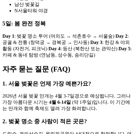
남산 벚꽃길
N서울타워 야경
5일: 봄 완전 정복
Day 1
: 벚꽃 명소 투어 (여의도 → 석촌호수 → 서울숲)
Day 2
:
궁궐 & 전통 (창덕궁 → 경복궁 → 인사동)
Day 3
: 한강 & 야외
활동 (자전거, 피크닉)
Day 4
: 등산 (북한산 또는 관악산)
Day 5
:
카페 & 동네 탐방 (연남동, 성수동, 송리단길)
자주 묻는 질문 (FAQ)
1. 서울 벚꽃은 언제 가장 예쁜가요?
2026년 서울 벚꽃 만개는 4월 3-7일경으로 예상됩니다. 그러나
가장 아름다운 시기는
4월 6-14일
(약 1주일)입니다. 이 기간에
는 만개와 함께 축제도 열려 가장 화려합니다.
2. 벚꽃 명소 중 사람이 적은 곳은?
드림숲, 경의선숲길, 올림픽공원이 상대적으로 한적합니다. 여