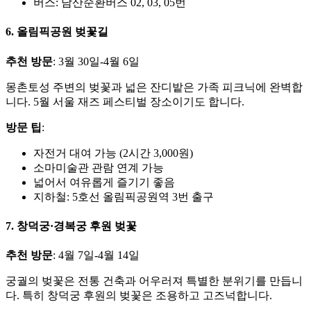
버스: 남산순환버스 02, 03, 05번
6. 올림픽공원 벚꽃길
추천 방문
: 3월 30일-4월 6일
몽촌토성 주변의 벚꽃과 넓은 잔디밭은 가족 피크닉에 완벽합
니다. 5월 서울 재즈 페스티벌 장소이기도 합니다.
방문 팁
:
자전거 대여 가능 (2시간 3,000원)
소마미술관 관람 연계 가능
넓어서 여유롭게 즐기기 좋음
지하철: 5호선 올림픽공원역 3번 출구
7. 창덕궁·경복궁 후원 벚꽃
추천 방문
: 4월 7일-4월 14일
궁궐의 벚꽃은 전통 건축과 어우러져 특별한 분위기를 만듭니
다. 특히 창덕궁 후원의 벚꽃은 조용하고 고즈넉합니다.