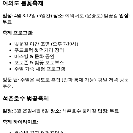
여의도 봄꽃축제
일정
: 4월 8-12일 (5일간)
장소
: 여의서로 (윤중로) 벚꽃길
입장
:
무료
축제 프로그램
:
벚꽃길 야간 조명 (오후 7-10시)
푸드트럭 & 먹거리 장터
버스킹 & 문화 공연
포토존 & 벚꽃 포토부스
주말 가족 체험 프로그램
방문 팁
: 주말은 극도로 혼잡 (인파 통제 가능). 평일 저녁 방문
추천.
석촌호수 벚꽃축제
일정
: 3월 29일-4월 6일
장소
: 석촌호수 둘레길
입장
: 무료
축제 하이라이트
:
호수변 공연 & 퍼포먼스