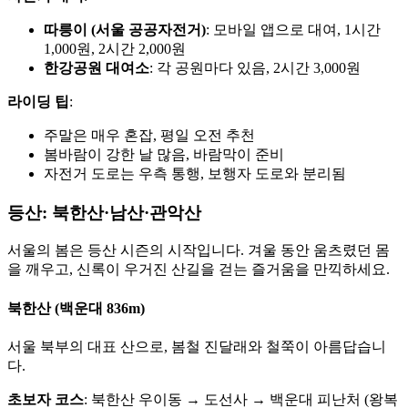
따릉이 (서울 공공자전거)
: 모바일 앱으로 대여, 1시간
1,000원, 2시간 2,000원
한강공원 대여소
: 각 공원마다 있음, 2시간 3,000원
라이딩 팁
:
주말은 매우 혼잡, 평일 오전 추천
봄바람이 강한 날 많음, 바람막이 준비
자전거 도로는 우측 통행, 보행자 도로와 분리됨
등산: 북한산·남산·관악산
서울의 봄은 등산 시즌의 시작입니다. 겨울 동안 움츠렸던 몸
을 깨우고, 신록이 우거진 산길을 걷는 즐거움을 만끽하세요.
북한산 (백운대 836m)
서울 북부의 대표 산으로, 봄철 진달래와 철쭉이 아름답습니
다.
초보자 코스
: 북한산 우이동 → 도선사 → 백운대 피난처 (왕복