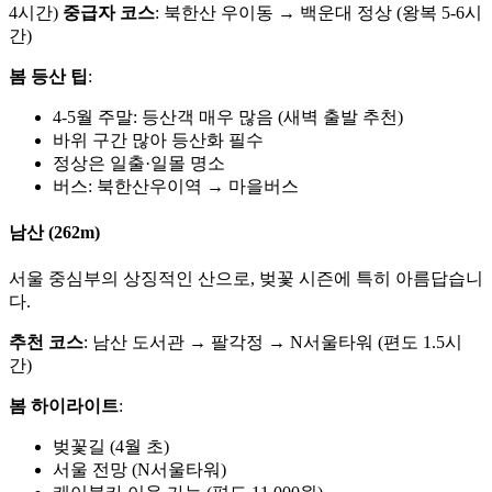
4시간)
중급자 코스
: 북한산 우이동 → 백운대 정상 (왕복 5-6시
간)
봄 등산 팁
:
4-5월 주말: 등산객 매우 많음 (새벽 출발 추천)
바위 구간 많아 등산화 필수
정상은 일출·일몰 명소
버스: 북한산우이역 → 마을버스
남산 (262m)
서울 중심부의 상징적인 산으로, 벚꽃 시즌에 특히 아름답습니
다.
추천 코스
: 남산 도서관 → 팔각정 → N서울타워 (편도 1.5시
간)
봄 하이라이트
:
벚꽃길 (4월 초)
서울 전망 (N서울타워)