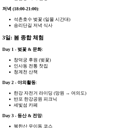
저녁 (18:00-21:00)
:
석촌호수 벚꽃 (일몰 시간대)
송리단길 저녁 식사
3일: 봄 종합 체험
Day 1 - 벚꽃 & 문화
:
창덕궁 후원 (벚꽃)
인사동 전통 찻집
청계천 산책
Day 2 - 야외활동
:
한강 자전거 라이딩 (망원 → 여의도)
반포 한강공원 피크닉
세빛섬 카페
Day 3 - 등산 & 전망
:
북한산 우이동 코스