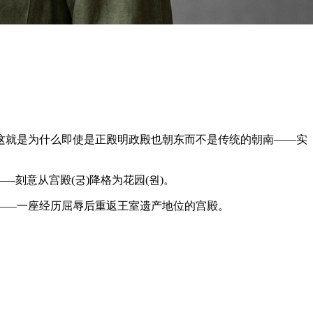
。这就是为什么即使是正殿明政殿也朝东而不是传统的朝南——实
刻意从宫殿(궁)降格为花园(원)。
征——一座经历屈辱后重返王室遗产地位的宫殿。