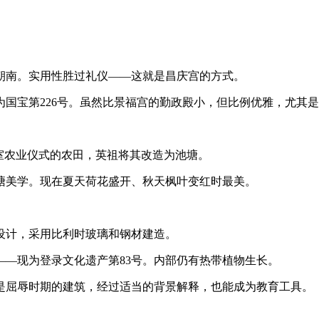
朝南。实用性胜过礼仪——这就是昌庆宫的方式。
定为国宝第226号。虽然比景福宫的勤政殿小，但比例优雅，尤其
室农业仪式的农田，英祖将其改造为池塘。
塘美学。现在夏天荷花盛开、秋天枫叶变红时最美。
员设计，采用比利时玻璃和钢材建造。
—现为登录文化遗产第83号。内部仍有热带植物生长。
是屈辱时期的建筑，经过适当的背景解释，也能成为教育工具。