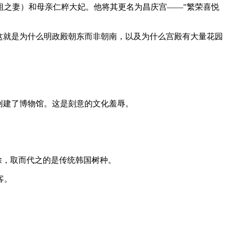
世祖之妻）和母亲仁粹大妃。他将其更名为昌庆宫——"繁荣喜悦
这就是为什么明政殿朝东而非朝南，以及为什么宫殿有大量花园
并创建了博物馆。这是刻意的文化羞辱。
移除，取而代之的是传统韩国树种。
客。