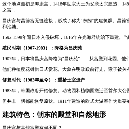
这个地点最初是寿康宫，1418年世宗大王为父亲太宗建造。1
之宫"。
昌庆宫与昌德宫无缝连接，形成了称为"东阙"的建筑群。昌
和池塘。
1592-1598年遭日本入侵破坏，1616年在光海君统治下重
殖民时期（1907-1983）：降格为昌庆苑
1907年，日本将昌庆宫降格为"昌庆苑"——从宫殿到花园。他
他们种植樱花树供日式赏花。大象在明政殿前行走。猴子被关
修复时代（1983年至今）：重拾王室遗产
1983年，韩国政府开始修复。动物园和植物园搬迁至首尔大公
但并非一切都能恢复原状。1911年建造的欧式大温室作为重
建筑特色：朝东的殿堂和自然地形
昌庆宫与其他宫殿有何不同？