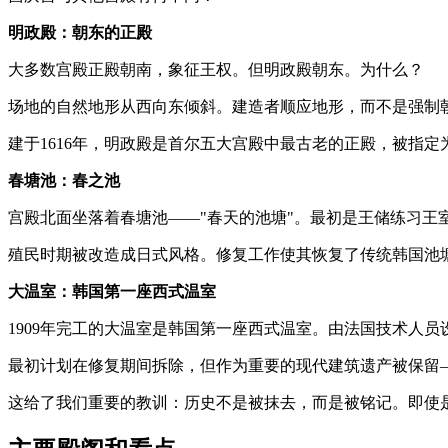
明政殿：朝东的正殿
大多数宫殿正殿朝南，象征王权。但明政殿朝东。为什么？
场地的自然地形从西向东倾斜。建造者顺应地形，而不是强制
建于1616年，明政殿是首尔五大宫殿中最古老的正殿，被指
春塘池：春之池
宫殿北面坐落着春塘池——"春天的池塘"。最初是王储练习王
殖民时期被改造成日式风格。修复工作使其恢复了传统韩国池
大温室：韩国第一座西式温室
1909年完工的大温室是韩国第一座西式温室。由法国技术人
最初计划在修复期间拆除，但作为重要的现代建筑遗产被保留—
这给了我们重要的教训：历史不是被抹去，而是被铭记。即使