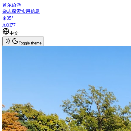
首尔旅游
杂志
探索
实用信息
☀️
35
°
AQI
77
中文
Toggle theme