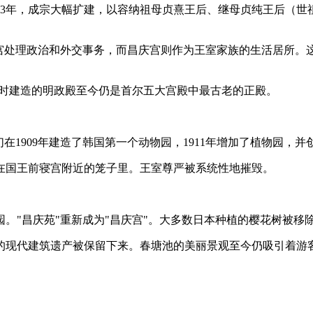
483年，成宗大幅扩建，以容纳祖母贞熹王后、继母贞纯王后（
德宫处理政治和外交事务，而昌庆宫则作为王室家族的生活居所。
建。当时建造的明政殿至今仍是首尔五大宫殿中最古老的正殿。
们在1909年建造了韩国第一个动物园，1911年增加了植物园，
在国王前寝宫附近的笼子里。王室尊严被系统性地摧毁。
园。"昌庆苑"重新成为"昌庆宫"。大多数日本种植的樱花树被
要的现代建筑遗产被保留下来。春塘池的美丽景观至今仍吸引着游