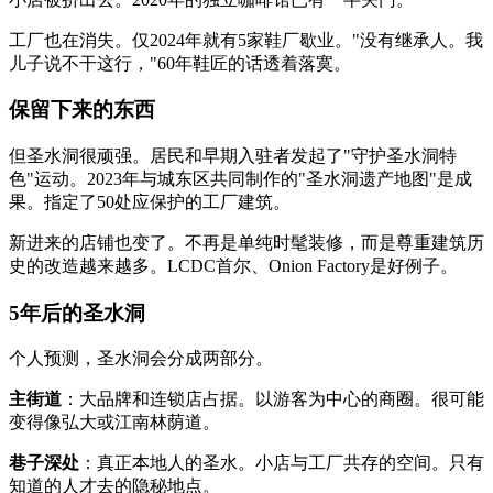
工厂也在消失。仅2024年就有5家鞋厂歇业。"没有继承人。我
儿子说不干这行，"60年鞋匠的话透着落寞。
保留下来的东西
但圣水洞很顽强。居民和早期入驻者发起了"守护圣水洞特
色"运动。2023年与城东区共同制作的"圣水洞遗产地图"是成
果。指定了50处应保护的工厂建筑。
新进来的店铺也变了。不再是单纯时髦装修，而是尊重建筑历
史的改造越来越多。LCDC首尔、Onion Factory是好例子。
5年后的圣水洞
个人预测，圣水洞会分成两部分。
主街道
：大品牌和连锁店占据。以游客为中心的商圈。很可能
变得像弘大或江南林荫道。
巷子深处
：真正本地人的圣水。小店与工厂共存的空间。只有
知道的人才去的隐秘地点。