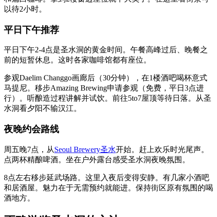
以待2小时。
平日下午推荐
平日下午2-4点是圣水洞的黄金时间。午餐高峰过后、晚餐之
前的短暂休息。这时各家咖啡馆都有座位。
参观Daelim Changgo画廊后（30分钟），在1楼酒吧喝杯意式
马提尼。移步Amazing Brewing申请参观（免费，平日3点进
行）。听酿造过程讲解并试饮。前往5to7屋顶等待日落。从圣
水洞看夕阳不输汉江。
夜晚约会路线
周五晚7点，从
Seoul Brewery圣水
开始。赶上欢乐时光尾声。
点两杯精酿啤酒。坐在户外露台感受圣水洞夜晚氛围。
8点左右移步延武场路。这里入夜后变得安静。有几家小酒吧
和居酒屋。魅力在于无需预约就能进。保持街区原有氛围的喝
酒地方。