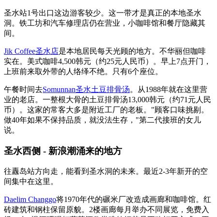
圣水站1号出口这边游客较少。这一带才是真正的本地圣水
洞。铁工坊和汽车修理店仍在营业，小咖啡馆和餐厅隐藏其
间。
Jik Coffee圣水店
是本地居民每天光顾的地方。不华丽但咖啡
实在。美式咖啡4,500韩元（约25元人民币）。早上7点开门，
上班前来取外带的人络绎不绝。只有6个座位。
午餐时间去
Somunnan圣水土豆排骨汤
。从1988年就在这里营
业的老店。一整根大骨的土豆排骨汤13,000韩元（约71元人民
币）。这家的常客大多是附近工厂的老板。"顾客口味挑剔。
做40年如果不保持品质，就没法生存，"第二代接班的女儿
说。
圣水西侧 - 新浪潮涌来的地方
往纛岛站方向走，能看到圣水洞的未来。最近2-3年新开的空
间集中在这里。
Daelim Changgo
将1970年代的碾米厂改造成画廊和咖啡馆。红
砖建筑和钢柱保留原貌。2楼画廊每月举办不同展览，免费入