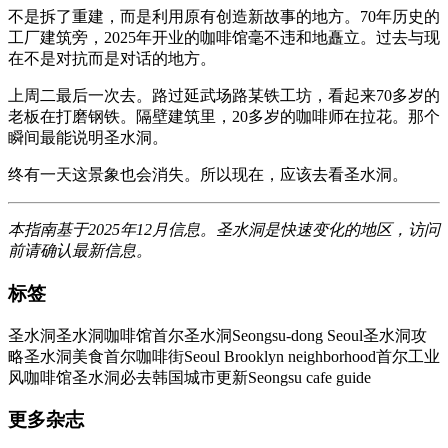
不是拆了重建，而是利用原有创造新故事的地方。70年历史的
工厂建筑旁，2025年开业的咖啡馆毫不违和地矗立。过去与现
在不是对抗而是对话的地方。
上周二最后一次去。路过延武场路某铁工坊，看起来70多岁的
老板在打磨钢铁。隔壁建筑里，20多岁的咖啡师在拉花。那个
瞬间最能说明圣水洞。
终有一天这景象也会消失。所以现在，应该去看圣水洞。
本指南基于2025年12月信息。圣水洞是快速变化的地区，访问
前请确认最新信息。
标签
圣水洞
圣水洞咖啡馆
首尔圣水洞
Seongsu-dong Seoul
圣水洞攻
略
圣水洞美食
首尔咖啡街
Seoul Brooklyn neighborhood
首尔工业
风咖啡馆
圣水洞必去
韩国城市更新
Seongsu cafe guide
更多杂志