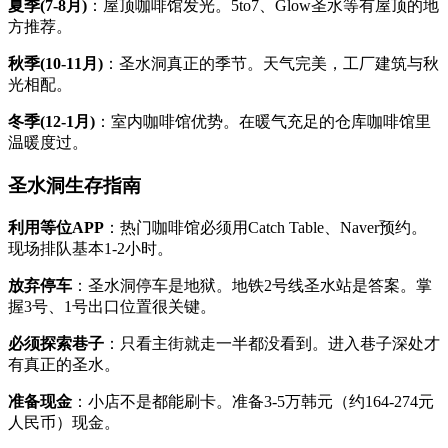
夏季(7-8月)
：屋顶咖啡馆发光。5to7、Glow圣水等有屋顶的地
方推荐。
秋季(10-11月)
：圣水洞真正的季节。天气完美，工厂建筑与秋
光相配。
冬季(12-1月)
：室内咖啡馆优势。在暖气充足的仓库咖啡馆里
温暖度过。
圣水洞生存指南
利用等位APP
：热门咖啡馆必须用Catch Table、Naver预约。
现场排队基本1-2小时。
放弃停车
：圣水洞停车是地狱。地铁2号线圣水站是答案。掌
握3号、1号出口位置很关键。
必须探索巷子
：只看主街就走一半都没看到。进入巷子深处才
有真正的圣水。
准备现金
：小店不是都能刷卡。准备3-5万韩元（约164-274元
人民币）现金。