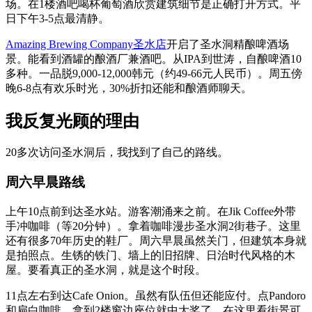
场。在1楼酒吧喝杯葡萄酒欣赏建筑细节是正确打开方式。平
日下午3-5点最清静。
Amazing Brewing Company圣水店
开启了圣水洞精酿啤酒场
景。能看到酒罐的酿酒厂兼酒吧。从IPA到世涛，自酿啤酒10
多种。一品脱9,000-12,000韩元（约49-66元人民币）。周五傍
晚6-8点有欢乐时光，30%折扣还能和酿酒师聊天。
我反复光顾的理由
20多次访问圣水洞后，我找到了自己的路线。
周六早晨路线
上午10点前到达圣水站。游客潮涌来之前。在Jik Coffee外带
手冲咖啡（等20分钟）。拿着咖啡漫步圣水洞2街巷子。这里
还有很多70年历史的鞋厂。周六早晨虽然关门，但建筑本身就
是拍照点。生锈的铁门、墙上的旧招牌、日治时代风格的木
屋。要看真正的圣水洞，就是这个时段。
11点左右到达Cafe Onion。虽然有队伍但还能应付。点Pandoro
和扁白咖啡。拿到2楼窗边座位就中大奖了。在这里看街景可