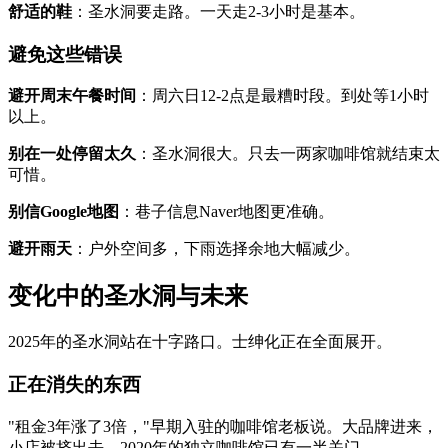
舒适的鞋
：圣水洞要走路。一天走2-3小时是基本。
避免这些错误
避开周末午餐时间
：周六日12-2点是最糟时段。到处等1小时
以上。
别在一处停留太久
：圣水洞很大。只去一两家咖啡馆就结束太
可惜。
别信Google地图
：巷子信息Naver地图更准确。
避开雨天
：户外空间多，下雨选择余地大幅减少。
变化中的圣水洞与未来
2025年的圣水洞站在十字路口。士绅化正在全面展开。
正在消失的东西
"租金3年涨了3倍，"早期入驻的咖啡馆老板说。大品牌进来，
小店被挤出去。2020年的独立咖啡馆已有一半关门。