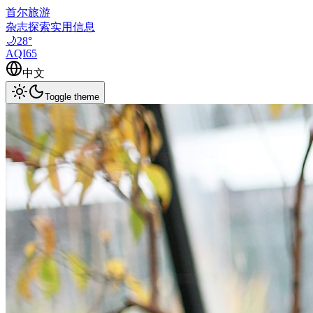
首尔旅游
杂志
探索
实用信息
🌙
28
°
AQI
65
中文
Toggle theme