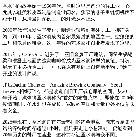
圣水洞的故事始于1960年代。当时这里是首尔的轻工业中心，
尤其以鞋类和皮革制品制造业闻名。狭窄的巷子里缝纫机声不
绝于耳，从清晨到深夜工厂的灯光从不熄灭。
2000年代情况发生了变化。制造业转移到海外，工厂接连关
闭。到2010年，圣水洞成为首尔最落后的地区之一。空荡荡的
工厂和低廉的租金。这时年轻的艺术家和创业者发现了这里。
2015年，Cafe Onion进驻了一座旧金属工厂建筑。保留生锈钢
梁和混凝土地面的这家咖啡馆成为圣水洞转型的象征。"我们
展示了不必拆除工厂，可以在原有基础上创造新事物，"参与
开业的设计师说。
此后Daelim Changgo、Amazing Brewing Company、Seoul
Brewery相继开业。都是改造自旧工厂或仓库的空间。从2018
年开始，媒体将圣水洞称为"首尔的布鲁克林"。即使在2020年
疫情期间，圣水洞也在成长。宽敞的空间和大量户外座位意味
着安全。
2025年现在，圣水洞是首尔最热门的约会地点。周末每家咖啡
馆的等待时间都超过1小时。但只要走进小巷深处，仍能看到
70年历史的鞋厂在营业。这种共存让圣水洞与众不同。