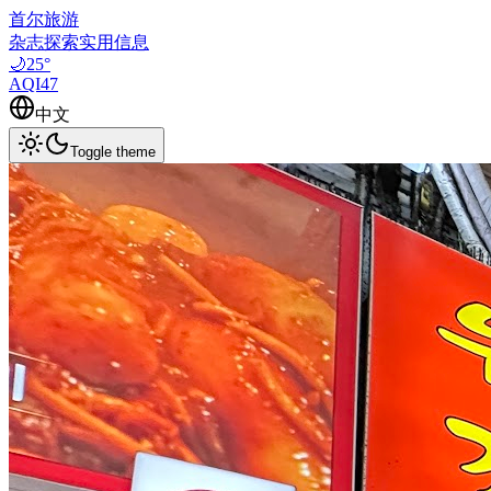
首尔旅游
杂志
探索
实用信息
🌙
25
°
AQI
47
中文
Toggle theme