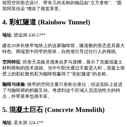
按照空间形态设计。带有几何名称的物品如"立方拿铁"、"圆
筒阿芙佳朵"增添了视觉享受。
4. 彩虹隧道 (Rainbow Tunnel)
地址
: 望远洞 430-17**
建在20米长狭窄地块上的这家咖啡馆，隧道般的形态是其最大
特色。两端宽中间窄的形状，自然地引导过往行人的视线。
空间特征
: 拱形天花板灵感来自罗马渡槽，展示了克服混凝土
材料限制的技术成就。当中午阳光通过天窗进入时，混凝土墙
壁上的彩虹般色彩为咖啡馆赢得了"彩虹隧道"的名称。
咖啡与体验
: 狭窄的空间主要只有柜台座位，但这实际上促进
了与咖啡师的积极互动。考虑到这个区域人员流动性大的特
点，外带菜单也很丰富。
5. 混凝土巨石 (Concrete Monolith)
地址
: 圣水洞 324-1**