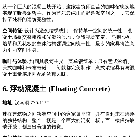
从一个巨大的混凝土块开始，这家建筑师直营的咖啡馆忠实地
实现了野兽派哲学。作为首尔最纯正的野兽派空间之一，它保
持了纯粹的建筑完整性。
空间特征
: 设计为避免楼梯或门，保持单一空间的统一性。混
凝土墙壁交替粗糙和光滑的质地，创造视觉节奏。连接地板、
墙壁和天花板的整体结构强调空间统一性。最少的家具将注意
力引向空间本身。
咖啡与体验
: 如同其极简主义，菜单很简单：只有意式浓缩、
美式咖啡和卡布奇诺——每款都完美制作。意式浓缩具有与混
凝土重量感相匹配的浓郁风味。
6. 浮动混凝土 (Floating Concrete)
地址
: 汉南洞 735-11**
建在建筑物之间狭窄空间中的这家咖啡馆，具有看起来在漂浮
的独特结构。整个二楼是一个巨大的混凝土板，而一楼保持玻
璃开放，创造出悬挂的错觉。