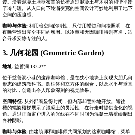
迹。沿着混凝土墙壁布置的长椅通过混凝土与木材的和谐平衡
了冷与暖。从入口向下逐渐变宽的空间设计巧妙地利用了地下
空间的压迫感。
咖啡与体验
: 利用暗空间的特性，只使用蜡烛和间接照明，在
夜晚营造出完全不同的氛围。以冷萃和无因咖啡特别有名，适
合寻求安静专注的人。
3. 几何花园 (Geometric Garden)
地址
: 益善洞 137-2**
位于益善洞小巷的这家咖啡馆，是在狭小地块上实现大胆几何
形态的建筑教科书。圆柱体和立方体的组合，以及水平与垂直
的对比，创造出令人印象深刻的视觉效果。
空间特征
: 从外部看显得封闭，但内部却意外地开放。通往二
楼的螺旋楼梯展示了混凝土的灵活性，在行走时提供变化的视
角。通过正面窗户进入的光线在不同时间为混凝土墙壁绘制出
各种阴影。
咖啡与体验
: 由建筑师和咖啡师共同策划的这家咖啡馆，菜单