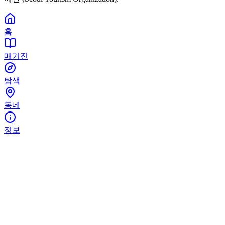
홈
매거진
탐색
동네
정보