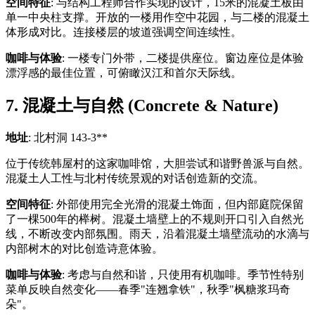
空间特征
: 与结构工程师合作实现的设计，15米的混凝土板由
单一中央柱支撑。开放的一楼用作空中花园，与二楼的混凝土
体形成对比。连接楼层的坡道强调空间连续性。
咖啡与体验
: 一楼专门外带，二楼提供座位。窗边座位是体验
漂浮感的最佳位置，可俯瞰汉江和首尔天际线。
7. 混凝土与自然 (Concrete & Nature)
地址
: 北村洞 143-3**
位于传统韩屋村的这家咖啡馆，大胆尝试和谐野兽派与自然。
混凝土人工性与北村传统景观的对话创造新的交流。
空间特征
: 外部使用完全光滑的混凝土饰面，但内部庭院保留
了一棵500年的榉树。混凝土墙壁上的不规则开口引入自然光
线，不断改变内部氛围。雨天，沿着混凝土墙壁流动的水滴与
内部树木的对比创造诗意体验。
咖啡与体验
: 考虑与自然和谐，只使用有机咖啡。季节性特别
菜单反映自然变化——春季"连翘拿铁"，秋季"枫糖浆玛奇
朵"。