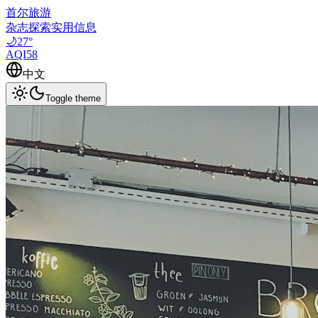
首尔旅游
杂志
探索
实用信息
🌙
27
°
AQI
58
中文
Toggle theme