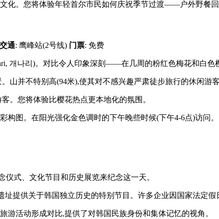
季文化。您将体验年轻首尔市民如何庆祝季节过渡——户外野餐回
交通
: 鹰峰站(2号线)
门票
: 免费
nari, 개나리)。对比令人印象深刻——在几周的粉红色梅花和
景。山并不特别高(94米),使其对不感兴趣严肃徒步旅行的休闲游
际游客。您将体验比樱花热点更本地化的氛围。
彩构图。在阳光强化金色调时的下午晚些时候(下午4-6点)访问。
过纪念仪式、文化节目和历史展览来纪念这一天。
文化遗址提供关于韩国独立历史的特别节目。许多企业因国家法定假
的旅游活动形成对比,提供了对韩国民族身份和集体记忆的视角。