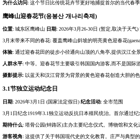
为什么访问
: 这个节日比传统花卉节更好地捕捉首尔的当代春
鹰峰山迎春花节(응봉산 개나리축제)
位置
: 城东区鹰峰山
日期
: 2026年3月26-30日 (暂定,取决于天气)
3月末带来不同的春花: 覆盖鹰峰山斜坡的明亮黄色迎春花(gae
体验
: 通过迎春花田的徒步小径通向山顶的八角亭,提供汉江全
人群水平
: 中等。迎春花节主要吸引韩国国内游客,而不是国
摄影提示
: 以蓝天和汉江背景为背景的黄色迎春花创造大胆的色
3.1节独立运动纪念日
日期
: 2026年3月1日 (国家法定假日)
纪念活动
: 全市范围
3月1日纪念1919年3.1独立运动反抗日本殖民统治。首尔通
期待什么
: 塔骨公园(钟路区)主办主要纪念仪式。博物馆和
游客视角
: 这提供了关于韩国现代史的文化教育。庄严与典型