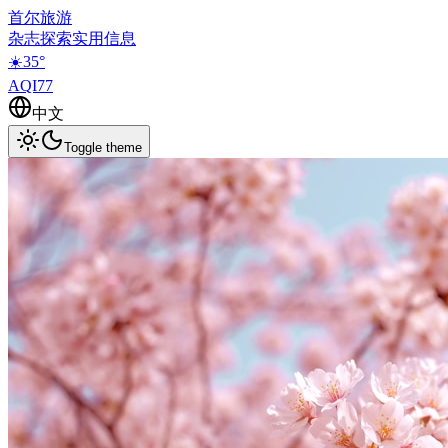
首尔旅游
杂志
探索
实用信息
☀️
35
°
AQI
77
中文
Toggle theme