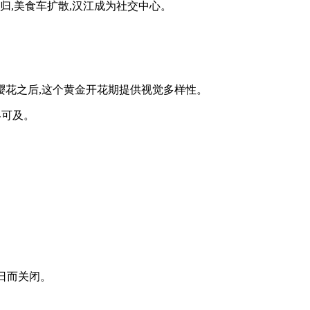
归,美食车扩散,汉江成为社交中心。
白色樱花之后,这个黄金开花期提供视觉多样性。
客可及。
日而关闭。