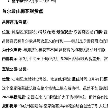
整个季节
: 2月末 – 3月中旬
首尔最佳梅花观赏点
昌德宫(창덕궁)
位置
: 钟路区,安国站(3号线)附近
最佳观赏
: 乐善斋区域
门票
: 
昌德宫拥有首尔最具历史意义的梅树——特别是乐善斋附近的重
为什么重要
: 与拥挤的樱花节不同,昌德宫的梅花观赏相对平
内部提示
: 在3月中旬至下旬(约3月15-20日)访问以观赏盛
宣陵公园(선릉)
位置
: 江南区,宣陵站(2号线、盆唐线)附近
最佳时间
: 3月初
门票
这个皇家陵墓建筑群在整个场地上散布着梅树。虽然不如昌德
2026年新消息
: 公园在南入口附近扩大了梅树种植。预计会有
摄影提示
: 传统韩国建筑(皇家陵墓)与梅花的结合创造了引