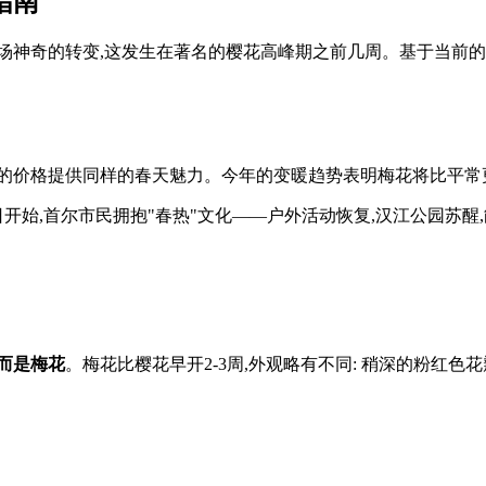
指南
场神奇的转变,这发生在著名的樱花高峰期之前几周。基于当前的季节
更低的价格提供同样的春天魅力。今年的变暖趋势表明梅花将比平常
日开始,首尔市民拥抱"春热"文化——户外活动恢复,汉江公园苏
,而是梅花
。梅花比樱花早开2-3周,外观略有不同: 稍深的粉红