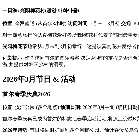
一日游: 光阳梅花村(광양 매화마을)
位置
: 全罗南道 (从首尔3小时)
访问时间
: 2月末 – 3月初
交通
: 
对于愿意旅行的认真梅花爱好者,光阳梅花村代表了韩国最重要的
光阳梅花节
通常从2月末到3月初举行。这是认真的花卉爱好者
计划提示
: 作为访问首尔的国际游客,决定3小时的旅程是否适合
游,并提供对韩国乡村的洞察。
2026年3月节日 & 活动
首尔春季庆典2026
位置
: 汉江公园 (多个地点)
预期日期
: 2026年3月中旬 (确切日
首尔春季庆典已成为首尔的标志性春季启动活动,将汉江变成
2026年趋势
: 节日将同时扩展到多个河畔公园。预计在汝矣岛汉江