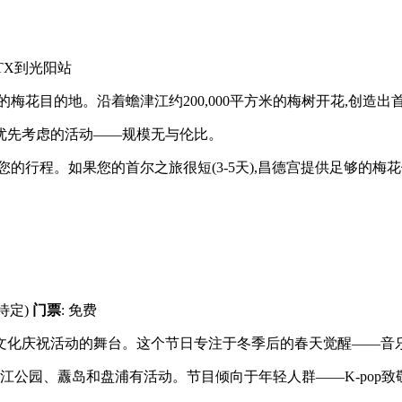
KTX到光阳站
梅花目的地。沿着蟾津江约200,000平方米的梅树开花,创造
优先考虑的活动——规模无与伦比。
您的行程。如果您的首尔之旅很短(3-5天),昌德宫提供足够的梅
期待定)
门票
: 免费
K文化庆祝活动的舞台。这个节日专注于冬季后的春天觉醒——音
公园、纛岛和盘浦有活动。节目倾向于年轻人群——K-pop致敬表