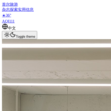
首尔旅游
杂志
探索
实用信息
☀️
36
°
AQI
111
中文
Toggle theme