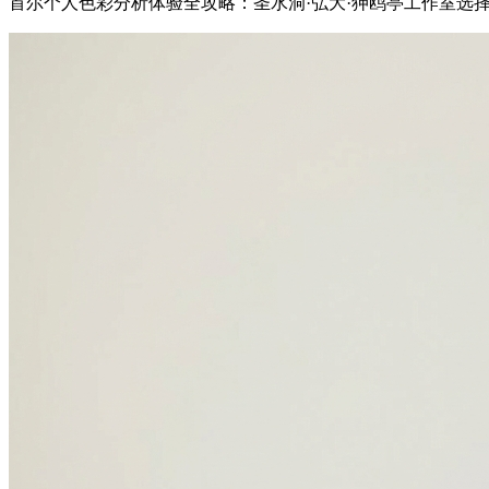
首尔个人色彩分析体验全攻略：圣水洞·弘大·狎鸥亭工作室选择，四