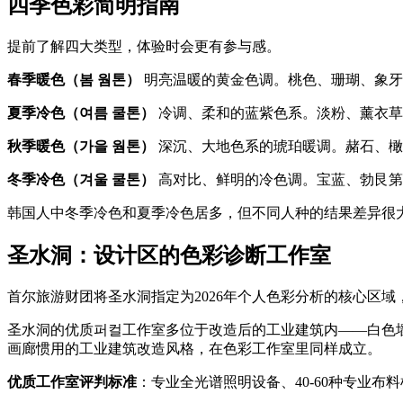
四季色彩简明指南
提前了解四大类型，体验时会更有参与感。
春季暖色（봄 웜톤）
明亮温暖的黄金色调。桃色、珊瑚、象牙
夏季冷色（여름 쿨톤）
冷调、柔和的蓝紫色系。淡粉、薰衣草
秋季暖色（가을 웜톤）
深沉、大地色系的琥珀暖调。赭石、橄
冬季冷色（겨울 쿨톤）
高对比、鲜明的冷色调。宝蓝、勃艮第
韩国人中冬季冷色和夏季冷色居多，但不同人种的结果差异很
圣水洞：设计区的色彩诊断工作室
首尔旅游财团将圣水洞指定为2026年个人色彩分析的核心区
圣水洞的优质퍼컬工作室多位于改造后的工业建筑内——白色
画廊惯用的工业建筑改造风格，在色彩工作室里同样成立。
优质工作室评判标准
：专业全光谱照明设备、40-60种专业布料