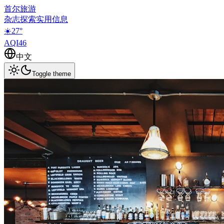
首尔旅游
杂志
探索
实用信息
☀️
27
°
AQI
46
中文
Toggle theme