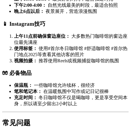
下午2:00-4:00：
自然光线最美的时段，最适合拍照
晚上6点以后：
夜景展开，营造浪漫氛围
📱
Instagram技巧
上午11点前确保窗边座位：
大多数热门咖啡馆的窗边座
位最先满座
使用标签：
使用#首尔冬日咖啡馆 #舒适咖啡馆 #首尔热
门地点2025等查看其他访客的照片
视频拍摄：
推荐使用Reels或视频捕捉咖啡馆的氛围
🧤
必备物品
保温瓶：
一些咖啡馆允许续杯，很经济
笔和笔记本：
在温暖氛围中写作或记日记很棒
充足时间：
冬日咖啡馆不仅是喝咖啡，更是享受空间本
身，所以请至少留出2小时以上
常见问题