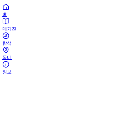
홈
매거진
탐색
동네
정보