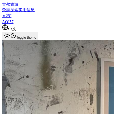
首尔旅游
杂志
探索
实用信息
☀️
25
°
AQI
57
中文
Toggle theme