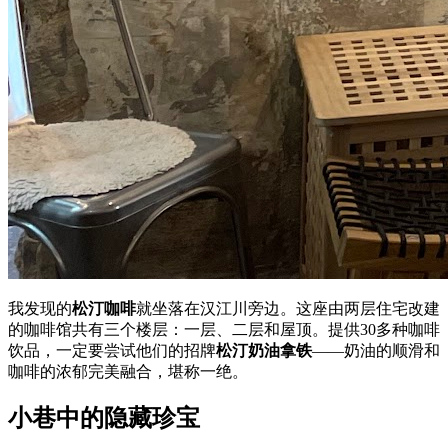
我发现的
松汀咖啡
就坐落在汉江川旁边。这座由两层住宅改建
的咖啡馆共有三个楼层：一层、二层和屋顶。提供30多种咖啡
饮品，一定要尝试他们的招牌
松汀奶油拿铁
——奶油的顺滑和
咖啡的浓郁完美融合，堪称一绝。
小巷中的隐藏珍宝