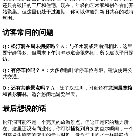
还只有破旧的工厂和住宅。现在，年轻的艺术家和创作者们开
始聚集。但这里仍处于过渡期，你可以体验到新旧共存的独特
氛围。
访客常问的问题
Q：松汀洞在周末拥挤吗？
A：与圣水洞或延南洞相比，这里
要宁静得多。但周末下午河畔步道会很热闹，所以建议平日探
访。
Q：有停车位吗？
A：大多数咖啡馆停车位有限。建议使用公
共交通。
Q：还有其他景点吗？
A：除了汉江川，附近还有
龙洞展览馆
和
首尔森林
。适合悠闲地游览半天。
最后想说的话
松汀洞可能不是一个完美的旅游景点。但这正是它的魅力所
在。这里还没有商业化，你可以捕捉到真实的首尔瞬间，一个
即将发生剧变的邻里的最后时刻。像汉江川的水一样静静流