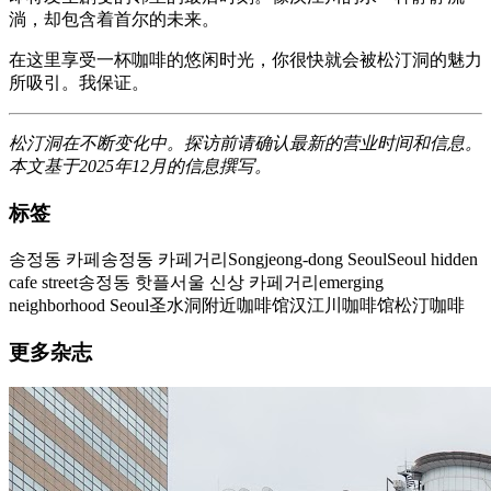
淌，却包含着首尔的未来。
在这里享受一杯咖啡的悠闲时光，你很快就会被松汀洞的魅力
所吸引。我保证。
松汀洞在不断变化中。探访前请确认最新的营业时间和信息。
本文基于2025年12月的信息撰写。
标签
송정동 카페
송정동 카페거리
Songjeong-dong Seoul
Seoul hidden
cafe street
송정동 핫플
서울 신상 카페거리
emerging
neighborhood Seoul
圣水洞附近咖啡馆
汉江川咖啡馆
松汀咖啡
更多杂志