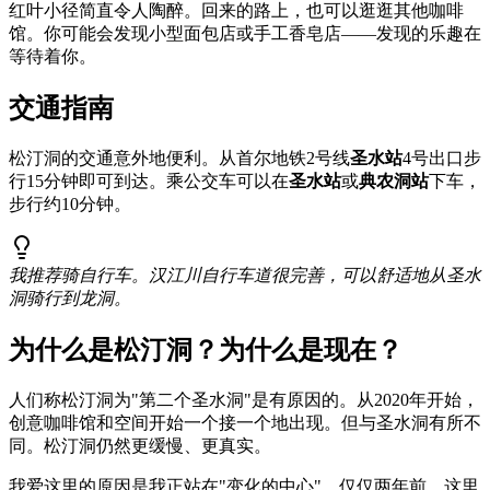
红叶小径简直令人陶醉。回来的路上，也可以逛逛其他咖啡
馆。你可能会发现小型面包店或手工香皂店——发现的乐趣在
等待着你。
交通指南
松汀洞的交通意外地便利。从首尔地铁2号线
圣水站
4号出口步
行15分钟即可到达。乘公交车可以在
圣水站
或
典农洞站
下车，
步行约10分钟。
我推荐骑自行车。汉江川自行车道很完善，可以舒适地从圣水
洞骑行到龙洞。
为什么是松汀洞？为什么是现在？
人们称松汀洞为"第二个圣水洞"是有原因的。从2020年开始，
创意咖啡馆和空间开始一个接一个地出现。但与圣水洞有所不
同。松汀洞仍然更缓慢、更真实。
我爱这里的原因是我正站在"变化的中心"。仅仅两年前，这里