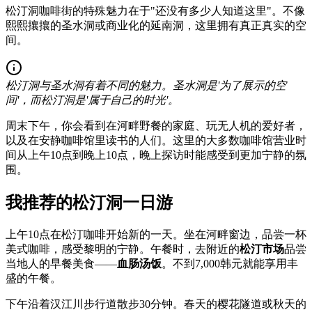
松汀洞咖啡街的特殊魅力在于"还没有多少人知道这里"。不像
熙熙攘攘的圣水洞或商业化的延南洞，这里拥有真正真实的空
间。
松汀洞与圣水洞有着不同的魅力。圣水洞是'为了展示的空
间'，而松汀洞是'属于自己的时光'。
周末下午，你会看到在河畔野餐的家庭、玩无人机的爱好者，
以及在安静咖啡馆里读书的人们。这里的大多数咖啡馆营业时
间从上午10点到晚上10点，晚上探访时能感受到更加宁静的氛
围。
我推荐的松汀洞一日游
上午10点在松汀咖啡开始新的一天。坐在河畔窗边，品尝一杯
美式咖啡，感受黎明的宁静。午餐时，去附近的
松汀市场
品尝
当地人的早餐美食——
血肠汤饭
。不到7,000韩元就能享用丰
盛的午餐。
下午沿着汉江川步行道散步30分钟。春天的樱花隧道或秋天的