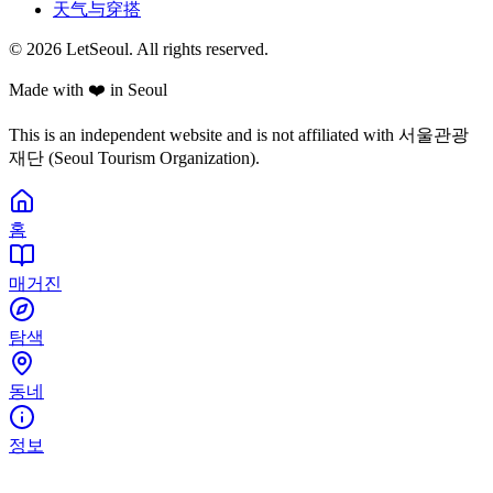
天气与穿搭
© 2026 LetSeoul. All rights reserved.
Made with ❤️ in Seoul
This is an independent website and is not affiliated with 서울관광
재단 (Seoul Tourism Organization).
홈
매거진
탐색
동네
정보