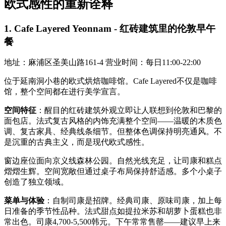
欧式感性的重新诠释
1. Cafe Layered Yeonnam - 红砖建筑里的伦敦早午
餐
地址：麻浦区圣美山路161-4 营业时间：每日11:00-22:00
位于延南洞小巷的欧式烘焙咖啡馆。Cafe Layered不仅是咖啡
馆，整个空间都在进行美学宣言。
空间特征
：醒目的红砖建筑外观立即让人联想到伦敦和巴黎的
面包店。法式复古风格的内饰充满整个空间——温暖的木质色
调、复古家具、经典线条细节。但整体色调保持明亮通风。不
是沉重的古典主义，而是现代欧式感性。
窗边座位面向京义线森林公园。自然光线充足，让司康和糕点
熠熠生辉。空间宽敞但通过桌子布局保持舒适感。多个小桌子
创造了独立领域。
菜单与体验
：自制司康是招牌。经典司康、原味司康，加上每
日准备的季节性品种。法式甜点如提拉米苏和胡萝卜蛋糕也非
常出色。司康4,700-5,500韩元。下午常常售罄——建议早上来