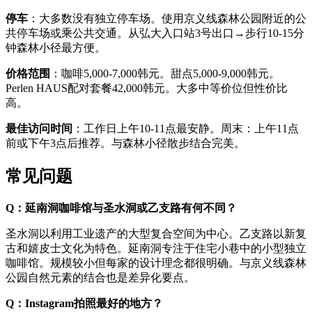
停车
：大多数没有独立停车场。使用京义线森林公园附近的公
共停车场或乘公共交通。从弘大入口站3号出口→步行10-15分
钟森林小径最方便。
价格范围
：咖啡5,000-7,000韩元。甜点5,000-9,000韩元。
Perlen HAUS配对套餐42,000韩元。大多中等价位但性价比
高。
最佳访问时间
：工作日上午10-11点最安静。周末：上午11点
前或下午3点后推荐。与森林小径散步结合完美。
常见问题
Q：延南洞咖啡馆与圣水洞或乙支路有何不同？
圣水洞以利用工业遗产的大型复合空间为中心。乙支路以新复
古和嬉皮士文化为特色。延南洞专注于住宅小巷中的小型独立
咖啡馆。规模较小但每家的设计理念都很明确。与京义线森林
公园自然元素的结合也是差异化要点。
Q：Instagram拍照最好的地方？