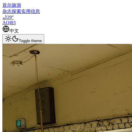
首尔旅游
杂志
探索
实用信息
🌙
29
°
AQI
83
中文
Toggle theme