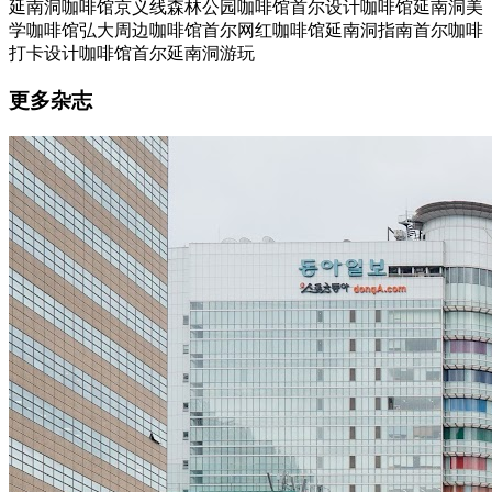
延南洞咖啡馆
京义线森林公园咖啡馆
首尔设计咖啡馆
延南洞美
学咖啡馆
弘大周边咖啡馆
首尔网红咖啡馆
延南洞指南
首尔咖啡
打卡
设计咖啡馆首尔
延南洞游玩
更多杂志