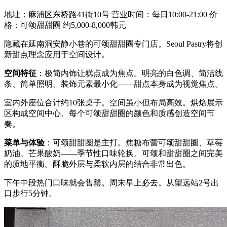
地址：麻浦区东桥路41街10号 营业时间：每日10:00-21:00 价
格：可颂甜甜圈 约5,000-8,000韩元
隐藏在延南洞安静小巷的可颂甜甜圈专门店。Seoul Pastry将创
新甜点理念应用于空间设计。
空间特征
：极简内饰让糕点成为焦点。明亮的白色调、简洁线
条、简单照明。装饰元素最小化——甜点本身成为视觉焦点。
室内外座位合计约10张桌子。空间虽小但布局高效。烘焙展示
区构成空间中心。每个可颂甜甜圈的颜色和质感创造空间节
奏。
菜单与体验
：可颂甜甜圈是主打。焦糖布蕾可颂甜甜圈、草莓
奶油、芒果酸奶——季节性口味轮换。可颂和甜甜圈之间完美
的质地平衡。酥脆外层与柔软内层的结合非常出色。
下午中段热门口味就会售罄。周末早上必去。从望远站2号出
口步行5分钟。