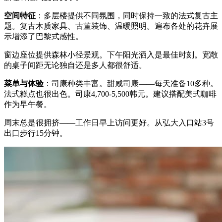
空间特征
：多层楼提供不同氛围，同时保持一致的法式复古主
题。复古木质家具、古董装饰、温暖照明。遍布各处的花卉展
示增添了巴黎式感性。
窗边座位提供森林小径景观。下午阳光洒入是最佳时刻。宽敞
的桌子间距无论独自还是多人都很舒适。
菜单与体验
：司康种类丰富。甜咸司康——每天准备10多种。
法式糕点也很出色。司康4,700-5,500韩元。建议搭配美式咖啡
作为早午餐。
周末总是很拥挤——工作日早上访问更好。从弘大入口站3号
出口步行15分钟。