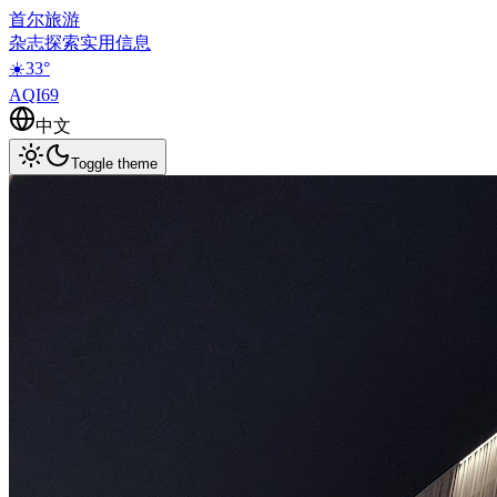
首尔旅游
杂志
探索
实用信息
☀️
33
°
AQI
69
中文
Toggle theme