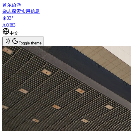
首尔旅游
杂志
探索
实用信息
☀️
33
°
AQI
83
中文
Toggle theme