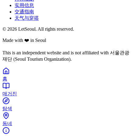
实用信息
交通指南
天气与穿搭
© 2026 LetSeoul. All rights reserved.
Made with ❤️ in Seoul
This is an independent website and is not affiliated with 서울관광
재단 (Seoul Tourism Organization).
홈
매거진
탐색
동네