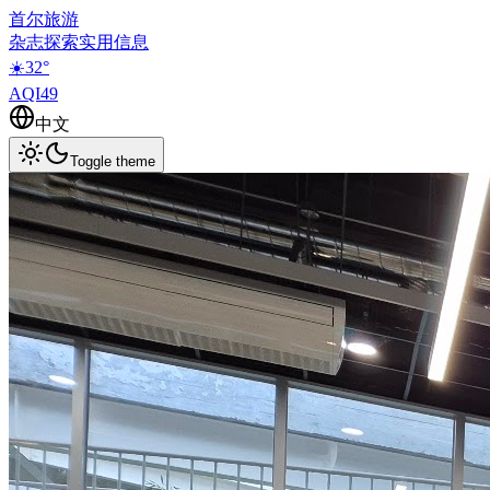
首尔旅游
杂志
探索
实用信息
☀️
32
°
AQI
49
中文
Toggle theme