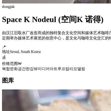
dongjak
Space K Nodeul (空间K 诺得)
由汉江旧取水厂改造而成的独特复合文化空间和媒体艺术咖啡厅。
定期举办媒体艺术展览的创意中心，是文化与咖啡文化交汇的
📍
地址
Seoul, South Korea
💰
价格范围
₩
복합문화공간
한강뷰
미디어아트
루프탑
리모델링
图库