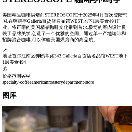
美国精品咖啡烘焙商STEREOSCOPE于2025年4月首次登陆韩
国,在狎鸥亭Galleria百货店名品馆WEST地下1层美食494开
业。将正宗的美国精品咖啡文化带到首尔,极简的室内设计反
映了品牌美学,创造了一个优雅的空间。通过单一产地咖啡和
招牌混合咖啡,可以体验美国烘焙商的高品质。
📍
地址
首尔江南区狎鸥亭路343 Galleria百货店名品馆WEST地下
1层美食494
💰
价格范围
₩₩
specialty-coffee
american
roastery
department-store
图库