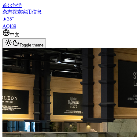
首尔旅游
杂志
探索
实用信息
☀️
35
°
AQI
89
中文
Toggle theme