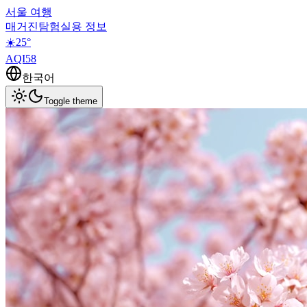
서울 여행
매거진
탐험
실용 정보
☀️
25
°
AQI
58
한국어
Toggle theme