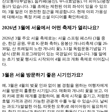
산모퉁이(부암동), 눕카페(용산), 무니(효암동), 더 피아노(평창
동)가 있습니다. 3월 초에는 제한된 야외 좌석이 있을 수 있으
며; 3월 말은 더 완전한 접근을 제공합니다. 현재 야외 가용성
에 대해서는 특정 카페 소셜 미디어를 확인하세요.
2026년 3월에 서울에서 어떤 축제가 열리나요?
2026년 3월 주요 서울 축제로는: 서울 스프링 페스타 (3월 중
순, 한강 공원, 무료 K-문화 축하), 응봉산 개나리축제 (3월 26-
30일, 산 트레일의 노란 개나리 꽃), 3.1절 독립운동기념일 기
념식 (문화 프로그래밍이 있는 국경일)이 있습니다. 3월 말에
는 초기 벚꽃 행사도 시작되어 4월 피크 개화 축제로 이어집니
다.
3월은 서울 방문하기 좋은 시기인가요?
예, 3월은 4월의 벚꽃 인파 없이 봄 경험을 원하는 여행자에게
서울 방문의 훌륭한 시기입니다. 매화와 개나리 꽃을 보고, 야
외 카페 문화 재개를 경험하며, 봄 축제 시작을 즐기고, 저렴한
호텔 가격과 관리 가능한 관광객 수를 누릴 수 있습니다. 날씨
는 과도기(쌀쌀한 아침, 따뜻한 오후)로 레이어링이 필요하지
만, 한강 피크닉과 하이킹 같은 야외 활동이 다시 접근 가능해