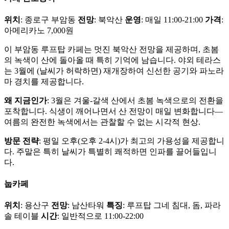
위치
: 종로구 부암동
전망
: 북악산
운영
: 매일 11:00-21:00
가격
:
아메리카노 7,000원
이 부암동 루프탑 카페는 멋진 북악산 전망을 제공하며, 초봄
의 녹색이 산에 돌아올 때 특히 기억에 남습니다. 야외 테라스
는 3월에 (날씨가 허락하면) 재개장하여 신선한 공기와 파노라
마 경치를 제공합니다.
왜 지금인가
: 3월은 겨울-갈색 산에서 초봄 녹색으로의 전환을
포착합니다. 식생이 깨어나면서 산 전망이 매일 변화합니다—
여름의 완전한 녹색에서는 관찰할 수 없는 시각적 현상.
방문 전략
: 평일 오후(오후 2-4시)가 최고의 가용성을 제공합니
다. 주말은 특히 날씨가 특별히 쾌적하면 인파를 끌어들입니
다.
눕카페
위치
: 용산구
전망
: 남산타워
특징
: 루프탑 그네 침대, 돔, 파라
솔 테이블
시간
: 일반적으로 11:00-22:00