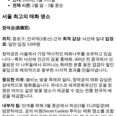
전체 시즌
: 2월 말 – 3월 중순
서울 최고의 매화 명소
창덕궁(昌德宮)
위치
: 종로구, 안국역(3호선) 근처
최적 감상
: 낙선재 일대
입장
료
: 일반 입장 3,000원
창덕궁은 서울에서 가장 역사적인 매화나무를 보유하고 있습
니다—특히 낙선재 인근의 겹꽃 홍매화. 400년 전 중국에서 선
물받은 이 나무들에서 피어나는 화려한 분홍 꽃은 겹겹이 쌓인
꽃잎으로 예외적으로 풍부한 시각적 효과를 만들어냅니다.
중요한 이유
: 붐비는 벚꽃 축제와 달리, 창덕궁의 매화 감상은
상대적으로 평화롭습니다. 유네스코 세계문화유산인 궁궐 정
원은 여의도 같은 벚꽃 명소가 제공할 수 없는 전통 한국적 배
경을 제공합니다.
내부자 팁
: 만개를 위해 3월 중순에서 하순(3월 15-20일경)에
방문하세요. 궁의 비원(Secret Garden) 투어는 매화 명소를 포함